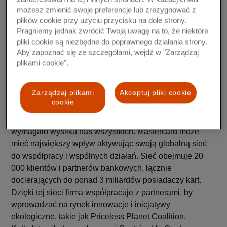
ograniczyć użycie jednorazowego plastiku PVC w
możesz zmienić swoje preferencje lub zrezygnować z
produkcji kart. Banki współpracujące z Mastercard
plików cookie przy użyciu przycisku na dole strony.
Pragniemy jednak zwrócić Twoją uwagę na to, że niektóre
obejmują ponad 80 różnych krajów na całym świecie. W
pliki cookie są niezbędne do poprawnego działania strony.
2021 roku firma uruchomiła program Mastercard Card
Aby zapoznać się ze szczegółami, wejdź w "Zarządzaj
Eco-Certification („CEC”).
plikami cookie".
Dążąc do bardziej zrównoważonej
przyszłości
Zarządzaj plikami
Akceptuj pliki cookie
cookie
Zwalczanie globalnego kryzysu klimatycznego będzie
wymagało wysiłku nas wszystkich. Mastercard może
mieć największy wpływ aktywując swoją globalną sieć
do współpracy i wspólnych działań. Sieć obejmuje 20
000 klientów i partnerów bankowych, łącznie
docierających do ponad 3 miliardów posiadaczy kart.
Dzięki tej sieci firma współpracuje z partnerami, by
wprowadzać na rynek innowacje i inicjatywy
ekologiczne, takie jak Priceless Planet Coalition,