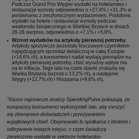
Podczas Grand Prix Węgier wydatki na hotelarstwo i
restauracje wzrosły odpowiednio o +27,4% i +31,3% w
porównaniu z zeszłorocznym wydarzeniem. Podobnie,
wydatki na hotele i restauracje wzrosły podczas
weekendu świątecznego w Wielkiej Brytanii w dniach
26-28 sierpnia, odpowiednio o +7,1% i +5,0%.
Wzrost wydatków na artykuły pierwszej potrzeby
.
Artykuły spożywcze pozostały kluczowym czynnikiem
napędzającym sprzedaż detaliczną w całej Europie
(+14,6% r/r), a konsumenci nadal wydają pieniądze na
artykuły pierwszej potrzeby, choć wyraźny wpływ ma
na to inflacja. Tego lata na czele stawki znalazła się
Wielka Brytania (wzrost o 13,1% r/r), a następnie
Węgry (+12,7% r/r) i Hiszpania (+9,6% r/r).
"Nasze najnowsze analizy SpendingPulse pokazują, że
europejscy konsumenci wykorzystali lato, aby cieszyć
się zbieraniem doświadczeń i przeżywaniem
wyjątkowych chwil. Obejmowało to spotkania z bliskimi i
odkrywanie nowych miejsc, o czym świadczą
zwiększone wydatki w sektorze hotelarsko-