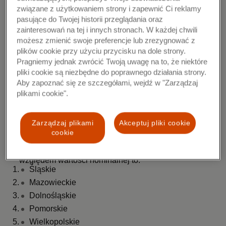
związane z użytkowaniem strony i zapewnić Ci reklamy
Wzrosły wydatki na posiłki poza domem:
między 1
pasujące do Twojej historii przeglądania oraz
lipca a 31 sierpnia wydatki na restauracje wzrosły o
zainteresowań na tej i innych stronach. W każdej chwili
+17,8% r/r, co stanowi najwyższy wzrost wśród
możesz zmienić swoje preferencje lub zrezygnować z
sektorów.
plików cookie przy użyciu przycisku na dole strony.
Pragniemy jednak zwrócić Twoją uwagę na to, że niektóre
pliki cookie są niezbędne do poprawnego działania strony.
W
miarę utrzymywania się inflacji konsumenci
Aby zapoznać się ze szczegółami, wejdź w "Zarządzaj
płacą więcej za artykuły pierwszej potrzeby:
artykuły spożywcze były głównym czynnikiem
plikami cookie".
wpływającym na ogólną sprzedaż detaliczną (+14%
r/r).
Zarządzaj plikami
Akceptuj pliki cookie
cookie
Pięć województw w Polsce, w których odnotowano
największą sprzedaż usług noclegowych pod
względem wartości nominalnej to:
Śląskie
Mazowieckie
Dolnośląskie
Pomorskie
Wielkopolskie