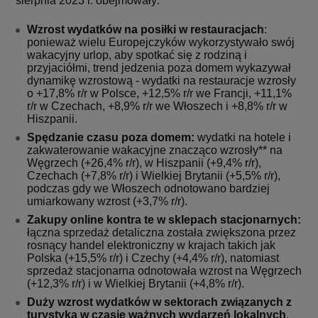
sierpnia 2023 r. obejmowały:
Wzrost wydatków na posiłki w restauracjach
:
ponieważ wielu Europejczyków wykorzystywało swój
wakacyjny urlop, aby spotkać się z rodziną i
przyjaciółmi, trend jedzenia poza domem wykazywał
dynamikę wzrostową - wydatki na restauracje wzrosły
o +17,8% r/r w Polsce, +12,5% r/r we Francji, +11,1%
r/r w Czechach, +8,9% r/r we Włoszech i +8,8% r/r w
Hiszpanii.
Spędzanie czasu poza domem:
wydatki na hotele i
zakwaterowanie wakacyjne znacząco wzrosły** na
Węgrzech (+26,4% r/r), w Hiszpanii (+9,4% r/r),
Czechach (+7,8% r/r) i Wielkiej Brytanii (+5,5% r/r),
podczas gdy we Włoszech odnotowano bardziej
umiarkowany wzrost (+3,7% r/r).
Zakupy online kontra te w sklepach stacjonarnych:
łączna sprzedaż detaliczna została zwiększona przez
rosnący handel elektroniczny w krajach takich jak
Polska (+15,5% r/r) i Czechy (+4,4% r/r), natomiast
sprzedaż stacjonarna odnotowała wzrost na Węgrzech
(+12,3% r/r) i w Wielkiej Brytanii (+4,8% r/r).
Duży wzrost wydatków w sektorach związanych z
turystyką w czasie ważnych wydarzeń lokalnych
.