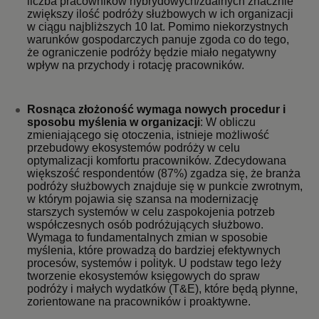
liczba pracowników hybrydowych/zdalnych znacznie
zwiększy ilość podróży służbowych w ich organizacji
w ciągu najbliższych 10 lat. Pomimo niekorzystnych
warunków gospodarczych panuje zgoda co do tego,
że ograniczenie podróży będzie miało negatywny
wpływ na przychody i rotację pracowników.
Rosnąca złożoność wymaga nowych procedur i
sposobu myślenia w organizacji
: W obliczu
zmieniającego się otoczenia, istnieje możliwość
przebudowy ekosystemów podróży w celu
optymalizacji komfortu pracowników. Zdecydowana
większość respondentów (87%) zgadza się, że branża
podróży służbowych znajduje się w punkcie zwrotnym,
w którym pojawia się szansa na modernizację
starszych systemów w celu zaspokojenia potrzeb
współczesnych osób podróżujących służbowo.
Wymaga to fundamentalnych zmian w sposobie
myślenia, które prowadzą do bardziej efektywnych
procesów, systemów i polityk. U podstaw tego leży
tworzenie ekosystemów księgowych do spraw
podróży i małych wydatków (T&E), które będą płynne,
zorientowane na pracowników i proaktywne.