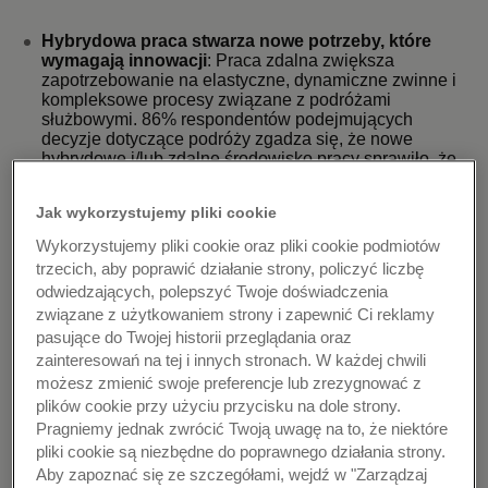
Hybrydowa praca stwarza nowe potrzeby, które
wymagają innowacji
: Praca zdalna zwiększa
zapotrzebowanie na elastyczne, dynamiczne zwinne i
kompleksowe procesy związane z podróżami
służbowymi. 86% respondentów podejmujących
decyzje dotyczące podróży zgadza się, że nowe
hybrydowe i/lub zdalne środowisko pracy sprawiło, że
zarządzanie podróżami i wydatkami stało się
większym wyzwaniem. Warto zwrócić uwagę na fakt,
Jak wykorzystujemy pliki cookie
że 92% z nich jest zainteresowanych udostępnieniem
pracownikom wirtualnych kart korporacyjnych do
Wykorzystujemy pliki cookie oraz pliki cookie podmiotów
opłacania kosztów podróży, aby nie musieli martwić
trzecich, aby poprawić działanie strony, policzyć liczbę
się o takie rzeczy, jak przewalutowanie / opłaty
odwiedzających, polepszyć Twoje doświadczenia
transakcyjne w celu usprawnienia procesu podróży
związane z użytkowaniem strony i zapewnić Ci reklamy
służbowych w ciągu najbliższych pięciu lat.
pasujące do Twojej historii przeglądania oraz
zainteresowań na tej i innych stronach. W każdej chwili
Zarządzanie wydatkami jest priorytetem, a nowe
możesz zmienić swoje preferencje lub zrezygnować z
rozwiązania płatnicze mogą w tym pomóc
: Dziś, to
plików cookie przy użyciu przycisku na dole strony.
widoczność wydatków w czasie rzeczywistym jest
Pragniemy jednak zwrócić Twoją uwagę na to, że niektóre
największym wyzwaniem. Spośród badanych osób
pliki cookie są niezbędne do poprawnego działania strony.
odpowiedzialnych za podróże służbowe, 1 na 3
Aby zapoznać się ze szczegółami, wejdź w "Zarządzaj
twierdzi, że pracownicy w ich organizacji używają