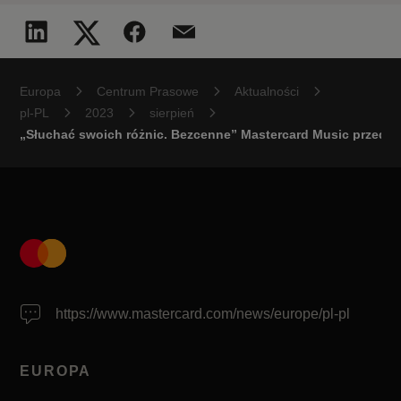
Europa
Centrum Prasowe
Aktualności
pl-PL
2023
sierpień
„Słuchać swoich różnic. Bezcenne” Mastercard Music przedst
https://www.mastercard.com/news/europe/pl-pl
EUROPA