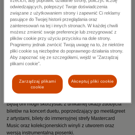
trzecich, aby poprawić działanie strony, policzyć liczbę
nietypowe połączenia artystów cieszą się tak dużą
odwiedzających, polepszyć Twoje doświadczenia
popularnością. Zwłaszcza dziś ważne jest byśmy
związane z użytkowaniem strony i zapewnić Ci reklamy
znajdowali siłę w tym, co nas różni. Cieszę się, że jako
pasujące do Twojej historii przeglądania oraz
marka możemy kreować i zaskakiwać, wywołując
zainteresowań na tej i innych stronach. W każdej chwili
możesz zmienić swoje preferencje lub zrezygnować z
emocje. W tym roku idziemy krok dalej i do wyrazu
plików cookie przy użyciu przycisku na dole strony.
artystycznego dodajemy nowoczesne technologię –
Pragniemy jednak zwrócić Twoją uwagę na to, że niektóre
zachęcam do odwiedzenia stworzonej przez nas
pliki cookie są niezbędne do poprawnego działania strony.
przestrzeni w MELT
museum
, oderwania na chwile od
Aby zapoznać się ze szczegółami, wejdź w "Zarządzaj
rzeczywistości i przeżycia kilku bezcennych chwil” -
plikami cookie".
mówi Jerzy Hołub, dyrektor marketingu na Polskę,
Czechy i Słowację w Mastercard Europe.
Zarządzaj plikami
Akceptuj pliki cookie
cookie
Specjalne nagrody przygotowane zostały dla
uczestników Programu Mastercard Bezcenne® Chwile.
Będą oni mogli skorzystać z unikalnej okazji zdobycia
biletów na koncert duetu, poprzedzający go meet&greet
z artystami, bilety do immersyjnej strefy Mastercard
Music oraz kolekcjonerskich winyli z utworem oraz
wersją instrumentalną piosenki.