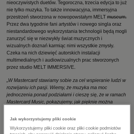
nieoczywistych duetów. Tegoroczna, trzecia edycja to już
nie tylko muzyka. To także innowacyjna, immersyjna
przestrzeń stworzona w nowopowstałym MELT
museum.
Przez dwa tygodnie fani artystów i nowego singla oraz
niestandardowego wykorzystania technologii będą mogli
zanurzyć się w niezwykły świat muzycznych i
wizualnych doznań karmiąc nimi wszystkie zmysły.
Czeka na nich dziewięć autorskich instalacji
multimedialnych i audiowizualnych prac stworzonych
przez studio MELT IMMERSIVE.
„W Mastercard stawiamy sobie za cel wspieranie ludzi w
rozwijaniu ich pasji. Wiemy, że muzyka ma moc
jednoczenia ponad podziałami i cieszę się, że w ramach
Mastercard Music, pokazujemy, jak pięknie można
porozumiewać się mimo odmienności i różnic –
udowadniamy, że to uniwersalny język komunikacji.
Jak wykorzystujemy pliki cookie
Tegoroczny duet jest już trzecim, który prezentujemy i
Wykorzystujemy pliki cookie oraz pliki cookie podmiotów
jestem niezmiernie dumny z tego, że te wyjątkowe,