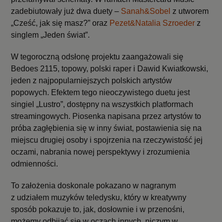
zadebiutowały już dwa duety –
Sanah&Sobel
z utworem
„Cześć, jak się masz?” oraz
Pezet&Natalia Szroeder
z
singlem „Jeden świat”.
W tegoroczną odsłonę projektu zaangażowali się
Bedoes 2115, topowy, polski raper i Dawid Kwiatkowski,
jeden z najpopularniejszych polskich artystów
popowych. Efektem tego nieoczywistego duetu jest
singiel „Lustro”, dostępny na wszystkich platformach
streamingowych. Piosenka napisana przez artystów to
próba zagłębienia się w inny świat, postawienia się na
miejscu drugiej osoby i spojrzenia na rzeczywistość jej
oczami, nabrania nowej perspektywy i zrozumienia
odmienności.
To założenia doskonale pokazano w nagranym
z udziałem muzyków teledysku, który w kreatywny
sposób pokazuje to, jak, dosłownie i w przenośni,
możemy odbijać się w oczach innych, niczym w