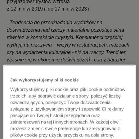
przyjazdów turystów wzrosła
z 12 mln w 2019 r. do 17 mln w 2023 r.
- Tendencja do przedkładania wydatków na
doświadczenia nad rzeczy materialne pozostaje silna
również w kontekście turystyki. Konsumenci częściej
wydają na przeżycia – wizyty w restauracjach, muzeach
czy na wydarzenia kulturalne - niż na rzeczy. Trend ten
wpisuje się w ekonomię doświadczeń - coraz bardziej
cenimy doświadczenia i pozytywne wspomnienia. Takie
wspólne chwile, spędzone podczas podróżowania
Jak wykorzystujemy pliki cookie
znaczą dla nas więcej i nie chcemy z nich rezygnować,
Wykorzystujemy pliki cookie oraz pliki cookie podmiotów
co ma odzwierciedlenie w wynikach branży turystycznej
trzecich, aby poprawić działanie strony, policzyć liczbę
–
mówi Natalia Lechmanova, Chief Economist Europe,
odwiedzających, polepszyć Twoje doświadczenia
Mastercard Economics Institute.
związane z użytkowaniem strony i zapewnić Ci reklamy
pasujące do Twojej historii przeglądania oraz
Europejscy turyści
coraz częściej wybierają
zainteresowań na tej i innych stronach. W każdej chwili
wypoczynek poza okresem wakacyjnym
- szczytem
możesz zmienić swoje preferencje lub zrezygnować z
sezonu letniego (lipiec-sierpień). Popularnością cieszą
plików cookie przy użyciu przycisku na dole strony.