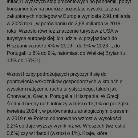
inflacji i wyższych stóp procentowych po pandemii, popyt
konsumentów na podróże pozostaje wysoki. Liczba
zakupionych noclegów w Europie wyniosła 2,91 miliarda
w 2023 roku, w porównaniu do 2,88 miliarda w 2019
roku. Wzrosło również znaczenie turystów z USA w
turystyce europejskiej: ich udział w przyjazdach do
Hiszpanii wzrósł z 4% w 2019 r. do 5% w 2023 r., do
Portugalii z 6% do 9%, natomiast do Wielkiej Brytanii z
13% do 16%
[1]
.
Wzrost liczby podróżujących przyczynił się do
poprawienia wskaźników gospodarczych w krajach o
wysokim natężeniu ruchu turystycznego, takich jak
Chorwacja, Grecja, Portugalia i Hiszpania. W Grecji
średni dzienny ruch lotniczy wzrósł o 13,1% od początku
kwietnia 2024 r. w porównaniu z analogicznym okresem
w 2019 r. W Polsce odnotowano wzrost w wysokości
2,2% co daje wyższy wynik niż we Włoszech (wzrost o
0,6%) czy w Irlandii (wzrost o 1%). Kraje, które