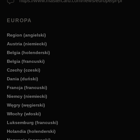
https://www.mastercard.com/news/europe/pl-pl
EUROPA
Region (angielski)
Austria (niemiecki)
Belgia (holenderski)
Belgia (francuski)
Czechy (czeski)
Dania (duński)
Francja (francuski)
Niemcy (niemiecki)
Węgry (węgierski)
Włochy (włoski)
Luksemburg (francuski)
Holandia (holenderski)