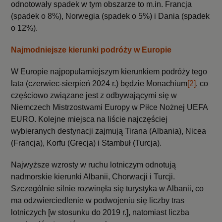
odnotowały spadek w tym obszarze to m.in. Francja
(spadek o 8%), Norwegia (spadek o 5%) i Dania (spadek
o 12%).
Najmodniejsze kierunki podróży w Europie
W Europie najpopularniejszym kierunkiem podróży tego
lata (czerwiec-sierpień 2024 r.) będzie Monachium
[2]
, co
częściowo związane jest z odbywającymi się w
Niemczech Mistrzostwami Europy w Piłce Nożnej UEFA
EURO. Kolejne miejsca na liście najczęściej
wybieranych destynacji zajmują Tirana (Albania), Nicea
(Francja), Korfu (Grecja) i Stambuł (Turcja).
Najwyższe wzrosty w ruchu lotniczym odnotują
nadmorskie kierunki Albanii, Chorwacji i Turcji.
Szczególnie silnie rozwinęła się turystyka w Albanii, co
ma odzwierciedlenie w podwojeniu się liczby tras
lotniczych [w stosunku do 2019 r.], natomiast liczba