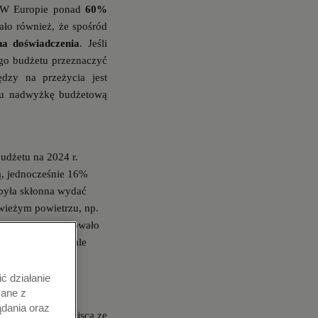
ć. W Europie ponad
60%
ało również, że spośród
na doświadczenia
. Jeśli
ego budżetu przeznaczyć
dzy na przeżycia jest
oku nadwyżkę budżetową
udżetu na 2024 r.
ą, jednocześnie 16%
 była skłonna wydać
wieżym powietrzu, np.
ietowanych deklarowało
inowe czy festiwale
ć działanie
zane z
ądania oraz
by odwiedzić miejsca ze