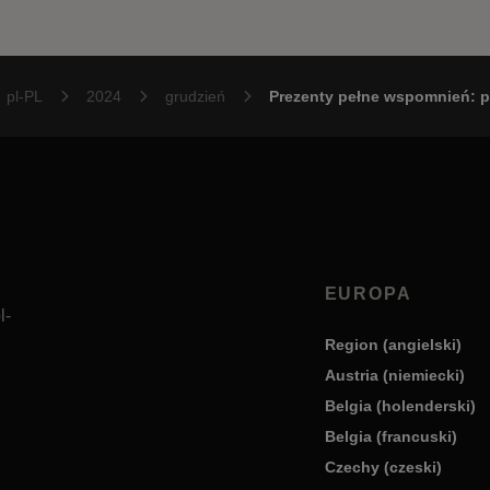
pl-PL
2024
grudzień
Prezenty pełne wspomnień: po
EUROPA
l-
Region (angielski)
Austria (niemiecki)
Belgia (holenderski)
Belgia (francuski)
Czechy (czeski)