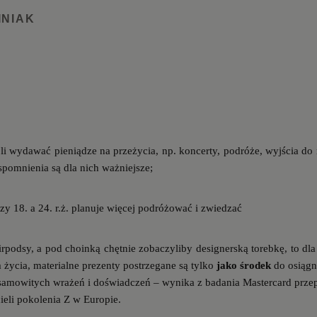
INIAK
i wydawać pieniądze na przeżycia, np. koncerty, podróże, wyjścia do r
pomnienia są dla nich ważniejsze;
 18. a 24. r.ż. planuje więcej podróżować i zwiedzać
rpodsy, a pod choinką chętnie zobaczyliby designerską torebkę, to dla
 życia, materialne prezenty postrzegane są tylko
jako środek
do osiągn
iesamowitych wrażeń i doświadczeń – wynika z badania Mastercard prz
ieli pokolenia Z w Europie.