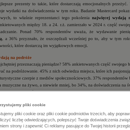
jlepsze prezenty to takie, które dostarczają emocjonalnych przeży
oje wydatki na doświadczenia
w tym roku. Badanie Mastercard pokaz
wych, to właśnie reprezentanci tego pokolenia
najwięcej wydają 
nkietowanych między 18. a 24. r.ż. zamierzało w 2024 r. część swoj
adczanie. Ponad 70% respondentów uważa, że wydawanie pienię
ją
, a 36% przyznało, że oszczędzali wcześniej po to, aby w tym r
ności, które dostarczą im wyjątkowych emocji.
ydają na podróże
jchętniej przeznaczają pieniądze? 58% ankietowanych część swojego b
ć na podróżowanie. 45% z nich odwiedza miejsca, które ich pasjonuj
je turystyczne czerpie z mediów społecznościowych. 37% respondentów
a muzyczne na żywo, a niewiele mniej, bo 34%, na doświadczenia na ś
erze czy aktywności z obszaru wellness, spa i fitness (32%). 29% ank
doznania kulinarne, a 26% na przeżycia filmowe, takie jak premiery k
rzystujemy pliki cookie
ujemy pliki cookie oraz pliki cookie podmiotów trzecich, aby poprawi
eń – co napędza „zetki”?
oliczyć liczbę odwiedzających, polepszyć Twoje doświadczenia zwią
iem strony i zapewnić Ci reklamy pasujące do Twojej historii przegl
jbardziej cenią
przeżycia związane z podróżami
- 68% z nich chciało