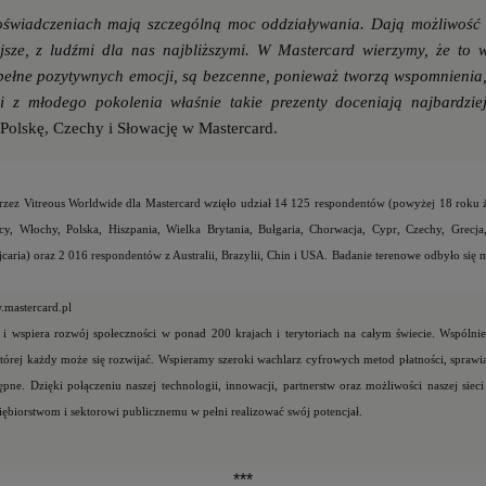
doświadczeniach mają szczególną moc oddziaływania. Dają możliwość
ejsze, z ludźmi dla nas najbliższymi. W Mastercard wierzymy, że to w
, pełne pozytywnych emocji, są bezcenne, ponieważ tworzą wspomnienia
 z młodego pokolenia właśnie takie prezenty doceniają najbardzi
Polskę, Czechy i Słowację w Mastercard.
ez Vitreous Worldwide dla Mastercard wzięło udział
14 125 respondentów
(powyżej 18 roku 
mcy, Włochy, Polska, Hiszpania, Wielka Brytania, Bułgaria, Chorwacja, Cypr, Czechy, Grecja, 
aria) oraz 2 016 respondentów z Australii, Brazylii, Chin i USA.
Badanie terenowe odbyło się m
mastercard.pl
 i wspiera rozwój społeczności w ponad 200 krajach i terytoriach na całym świecie. Wspólni
rej każdy może się rozwijać. Wspieramy szeroki wachlarz cyfrowych metod płatności, sprawiają
pne. Dzięki połączeniu naszej technologii, innowacji, partnerstw oraz możliwości naszej siec
biorstwom i sektorowi publicznemu w pełni realizować swój potencjał.
***