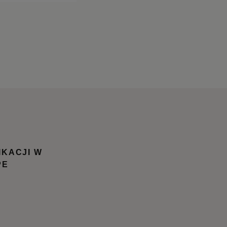
IKACJI W
PE