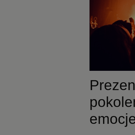
Prezen
pokolen
emocj