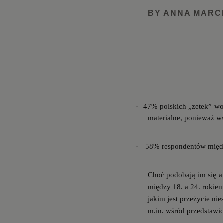
BY ANNA MARC
·
47% polskich „zetek” wol
materialne, ponieważ ws
·
58% respondentów między
Choć podobają im się ai
między 18. a 24. rokiem
jakim jest przeżycie n
m.in. wśród przedstawic