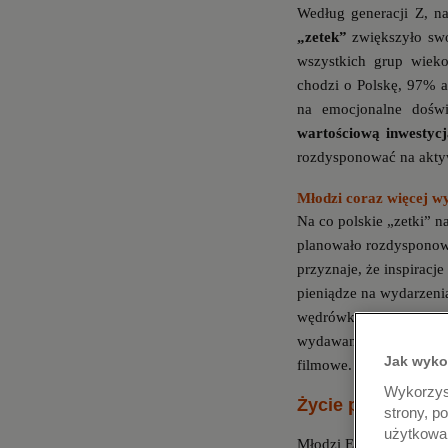
Według generacji Z, na
„zetek”
zwiększyło sw
wszystkich grup wieko
chodzi o Polskę, 97% a
na emocjonalne doświ
wartościową inwestyc
rozdysponować na aktyw
Młodzi coraz więcej w
Na co polskie „zetki”
na
planowało rozdysponowa
przyznaje, że inspirac
pieniądze na wydarzeni
wędrówki, jazdę na row
wydawanie pieniędzy na 
Jak wyko
filmowe.
Wykorzyst
Życie pełne wraż
strony, p
użytkowan
Młodzi Europejczycy na