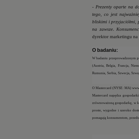
- Prezenty oparte na 
tego, co jest najważni
bliskimi i przyjaciółmi
na zawsze.
Konsumenci
dyrektor marketingu na 
O badaniu:
W badaniu przeprowadzonym prz
(
Austria, Belgia, Francja, Nie
Rumunia, Serbia, Szwecja, Szwajc
O Mastercard (NYSE: MA)
www.
Mastercard napędza gospodarki
zrównoważoną gospodarkę, w któ
proste, wygodne i szeroko dostę
pomagają konsumentom, przedsię