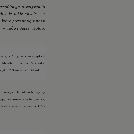
 wspólnego przeżywania
łaśnie takie chwile – z
, które pozostaną z nami
ej –
mówi Jerzy Hołub,
życia)
z 20 rynków europejskich
Irlandia, Holandia, Portugalia,
iędzy 2-9 stycznia 2024 roku.
e z naszymi klientami budujemy
c, że transakcje są bezpieczne,
i dostarczamy rozwiązania, które