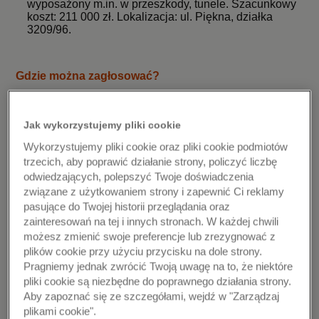
wyposażony m.in. w przeszkody, tunele. Szacunkowy
koszt: 211 000 zł. Lokalizacja: ul. Piękna, działka
3209/96.
Gdzie można zagłosować?
Głosy można oddawać na trzy sposoby: na stronie
Ełckiego Budżetu Obywatelskiego
, za pomocą
Jak wykorzystujemy pliki cookie
papierowej karty do głosowania, które dostępne będą w
Wykorzystujemy pliki cookie oraz pliki cookie podmiotów
Biurze Współpracy z Organizacjami Pozarządowymi
trzecich, aby poprawić działanie strony, policzyć liczbę
przy ul. Małeckich 3 oraz za pośrednictwem wybranych
odwiedzających, polepszyć Twoje doświadczenia
związane z użytkowaniem strony i zapewnić Ci reklamy
bankomatów Planet Cash, zlokalizowanych w sklepach
pasujące do Twojej historii przeglądania oraz
Biedronka, ul. Matki Teresy z Kalkuty 3, w Kauflandzie
zainteresowań na tej i innych stronach. W każdej chwili
na ul. Targowej 30, w Centrum Handlowym Brama
możesz zmienić swoje preferencje lub zrezygnować z
Mazur, Pl. Miejski 1, w oddziale BNP Paribas, ul. Armii
plików cookie przy użyciu przycisku na dole strony.
Krajowej 11A.
Pragniemy jednak zwrócić Twoją uwagę na to, że niektóre
pliki cookie są niezbędne do poprawnego działania strony.
W jaki sposób odbywa się głosowanie?
Aby zapoznać się ze szczegółami, wejdź w "Zarządzaj
plikami cookie".