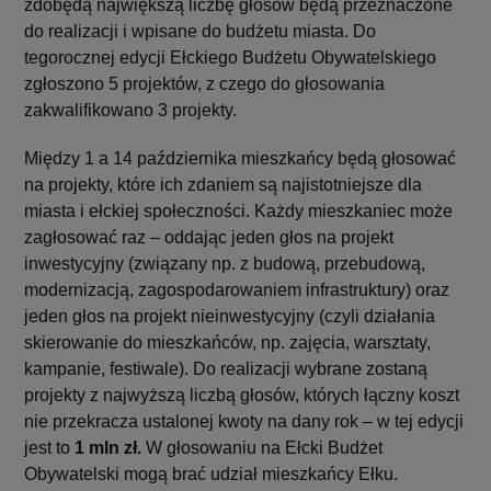
zdobędą największą liczbę głosów będą przeznaczone
do realizacji i wpisane do budżetu miasta. Do
tegorocznej edycji Ełckiego Budżetu Obywatelskiego
zgłoszono 5 projektów, z czego do głosowania
zakwalifikowano 3 projekty.
Między 1 a 14 października mieszkańcy będą głosować
na projekty, które ich zdaniem są najistotniejsze dla
miasta i ełckiej społeczności. Każdy mieszkaniec może
zagłosować raz – oddając jeden głos na projekt
inwestycyjny (związany np. z budową, przebudową,
modernizacją, zagospodarowaniem infrastruktury) oraz
jeden głos na projekt nieinwestycyjny (czyli działania
skierowanie do mieszkańców, np. zajęcia, warsztaty,
kampanie, festiwale). Do realizacji wybrane zostaną
projekty z najwyższą liczbą głosów, których łączny koszt
nie przekracza ustalonej kwoty na dany rok – w tej edycji
jest to
1 mln zł.
W głosowaniu na Ełcki Budżet
Obywatelski mogą brać udział mieszkańcy Ełku.