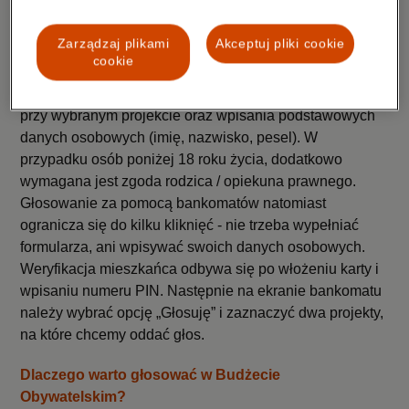
Mieszkańcy mogą wybrać ten sposób głosowania, który
najbardziej im odpowiada i jest najbliżej ich miejsca
Zarządzaj plikami
Akceptuj pliki cookie
zamieszkania. Głosowanie na projekty w Ełckim
cookie
Budżecie Obywatelskim elektronicznie lub za pomocą
wniosku papierowego wymaga postawienia znaku „x”
przy wybranym projekcie oraz wpisania podstawowych
danych osobowych (imię, nazwisko, pesel). W
przypadku osób poniżej 18 roku życia, dodatkowo
wymagana jest zgoda rodzica / opiekuna prawnego.
Głosowanie za pomocą bankomatów natomiast
ogranicza się do kilku kliknięć - nie trzeba wypełniać
formularza, ani wpisywać swoich danych osobowych.
Weryfikacja mieszkańca odbywa się po włożeniu karty i
wpisaniu numeru PIN. Następnie na ekranie bankomatu
należy wybrać opcję „Głosuję” i zaznaczyć dwa projekty,
na które chcemy oddać głos.
Dlaczego warto głosować w Budżecie
Obywatelskim?