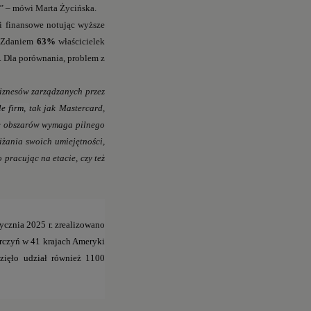
ę”
– mówi Marta Życińska.
ki finansowe notując wyższe
. Zdaniem
63%
właścicielek
. Dla porównania, problem z
biznesów zarządzanych przez
e firm,
tak jak Mastercard,
e obszarów wymaga pilnego
iżania swoich umiejętności,
pracując na etacie, czy też
ycznia 2025 r. zrealizowano
orczyń w 41 krajach Ameryki
zięło udział również 1100