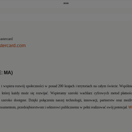
***
nikacji, Mastercard
tercard.com
) 526 12 60
E: MA)
 i wspiera rozwój społeczności w ponad 200 krajach i terytoriach na całym świecie. Wspólni
tórej każdy może się rozwijać. Wspieramy szeroki wachlarz cyfrowych metod płatności,
 szeroko dostępne. Dzięki połączeniu naszej technologii, innowacji, partnerstw oraz możli
w
nsumentom, przedsiębiorstwom i sektorowi publicznemu w pełni realizować swój potencjał.