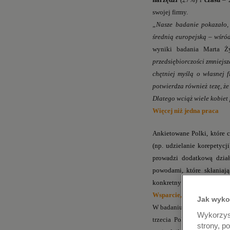
swojej firmy.
„Nasze badanie pokazało
średnią europejską – wśró
wyniki badania Marta Ży
przedsiębiorczości zmniejs
chętniej myślą o własnej f
potwierdza również tezę, że
Dlatego wciąż wiele kobiet 
Więcej niż jedna praca
Ankietowane Polki, które c
(np. udzielanie korepetycj
prowadzi dodatkową dział
powodami, które skłaniaj
konkretny cel (39%) i uzys
Wsparcie, które rozwinie 
Jak wyko
W badaniu Mastercard Polki
Wykorzyst
trzecia Polka przyznała, 
strony, p