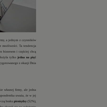
firmy, a jednym z czynników
e możliwości. Ta tendencja
m biznesem i częściej chcą
złożyła tylko
jedna na pięć
rzygotowanego z okazji Dnia
e własnej firmy, ale jedna
espondentka uważa, że w jej
tyczą braku
pieniędzy
(52%),
aby skupić się na założeniu