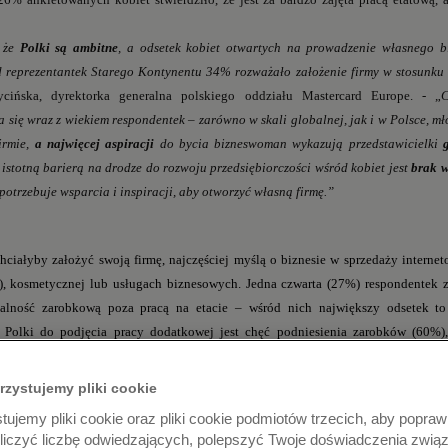
, że
Polki są ambitne
, a odsetek kobiet otwartych na prowadzenie własnego b
d reprezentantek Starego Kontynentu 34% rozważało założenie firmy w stosunk
cińska, dyrektorka generalna polskiego oddziału Mastercard Europe. - „
C
za się wraz z wiekiem respondentek – zarówno w skali globalnej, jak i w Polsce, m
irmie,
a najwięcej aspiracji
do bycia bizneswoman wykazują przedstawicielki
 istotną barierą na drodze do rozwoju przedsiębiorczości wśród kobiet jest
brak w
potrzebuje wsparcia i inspiracji, aby otworzyć własną firmę.”
hciałyby założyć swoją firmę, najczęściej myślą o biznesie w sprzedaży interne
i), kosmetycznej lub usługach biznesowych. Jedna czwarta (27%) respondentek z
alność zarobkową poza pracą na etacie – wśród nich największy odsetek t
ą Polki do podjęcia pracy dodatkowej jest chęć podniesienia zarobków (60%),
kania niezależności finansowej (32%) - pokazuje badanie Mastercard.
skrzydła
rzystujemy pliki cookie
 zostały zapytane również o formy wsparcia, które mogłyby skłonić je do urucho
ujemy pliki cookie oraz pliki cookie podmiotów trzecich, aby poprawi
że potrzebuje
szkoleń
w zakresie podstawowych umiejętności biznesowych, a
oliczyć liczbę odwiedzających, polepszyć Twoje doświadczenia zwią