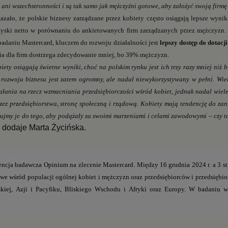
 ani wszechstronności i są tak samo jak mężczyźni gotowe, aby założyć swoją firm
azało, że polskie biznesy zarządzane przez kobiety często osiągają lepsze wyni
zyski netto w porównaniu do ankietowanych firm zarządzanych przez mężczyzn
 badaniu Mastercard, kluczem do rozwoju działalności jest
lepszy dostęp do dotacji
ia dla firm dostrzega zdecydowanie mniej, bo 39% mężczyzn.
iety osiągają świetne wyniki, choć na polskim rynku jest ich trzy razy mniej niż 
 rozwoju biznesu jest zatem ogromny, ale nadal niewykorzystywany w pełni.
Wiel
ałania na rzecz wzmacniania przedsiębiorczości wśród kobiet, jednak nadal
wiel
z przedsiębiorstwa, stronę społeczną i rządową. Kobiety mają tendencję do zan
rujmy je do tego, aby podążały za swoimi marzeniami i celami zawodowymi – czy to 
dodaje Marta Życińska.
–
ncja badawcza Opinium na zlecenie Mastercard. Między 16 grudnia 2024 r. a 3 st
owe wśród populacji ogólnej kobiet i mężczyzn oraz przedsiębiorców i przedsiębi
skiej, Azji i Pacyfiku, Bliskiego Wschodu i Afryki oraz Europy. W badaniu w