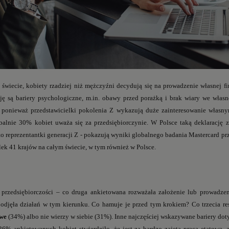
 świecie, kobiety rzadziej niż mężczyźni decydują się na prowadzenie własnej 
ję są bariery psychologiczne, m.in. obawy przed porażką i brak wiary we własn
 ponieważ przedstawicielki pokolenia Z wykazują duże zainteresowanie własny
alnie 30% kobiet uważa się za przedsiębiorczynie. W Polsce taką deklarację 
to reprezentantki generacji Z - pokazują wyniki globalnego badania Mastercard p
lek 41 krajów na całym świecie, w tym również w Polsce.
przedsiębiorczości – co druga ankietowana rozważała założenie lub prowadzeni
 podjęła działań w tym kierunku. Co hamuje je przed tym krokiem? Co trzecia r
iwe
(34%) albo nie wierzy w siebie (31%). Inne najczęściej wskazywane bariery do
26% ankietowanych kobiet stwierdziło, że jest za bardzo zajęta pracą etatową, 