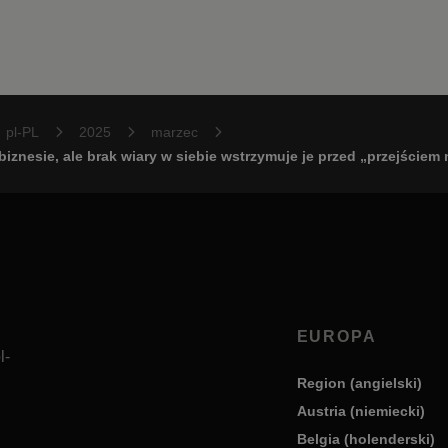
pl-PL
2025
marzec
iznesie, ale brak wiary w siebie wstrzymuje je przed „przejściem
EUROPA
l-
Region (angielski)
Austria (niemiecki)
Belgia (holenderski)