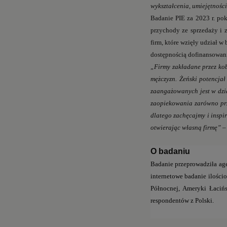
wykształcenia, umiejętności
Badanie PIE za 2023 r. pok
przychody ze sprzedaży i 
firm, które wzięły udział w
dostępnością dofinansowan
„Firmy zakładane przez kob
mężczyzn. Żeński potencjał
zaangażowanych jest w dzi
zaopiekowania zarówno prze
dlatego zachęcajmy i inspi
otwierając własną firmę” 
O badaniu
Badanie przeprowadziła age
internetowe badanie ilości
Północnej, Ameryki Łaciń
respondentów z Polski.