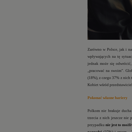
Zarówno w Polsce, jak i na
wpływających na tę sytuac
jednak może się odwrócić,
„pracować na swoim”. Glob
(18%), z czego 37% z nich 
Kobiet wśród przedstawicie
Pokonać własne bariery
Polkom nie brakuje ducha 
trzecia z nich jeszcze nie
przypadku
nie jest to możl
narzędzi
(27%) i
czasu
– 