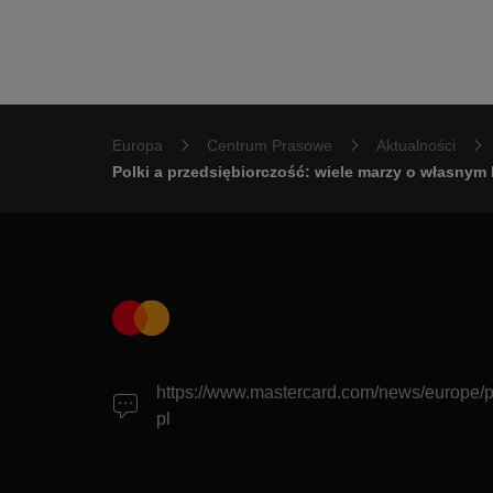
Europa
Centrum Prasowe
Aktualności
Polki a przedsiębiorczość: wiele marzy o własnym b
https://www.mastercard.com/news/europe/p
pl