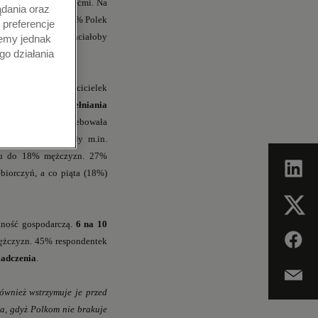
sie opieki nad dziećmi. Na
ądania oraz
zakładaniu firmy, 29% Polek
 preferencje
iele mniej (26%) chciałoby
iemy jednak
go działania
 Ponad połowa właścicielek
swoje” była
chęć spełniania
 innego, a 43% potrzebowała
miania biznesu były m.in.
nku do 18% mężczyzn. 27%
biorczyń, a co piąta (18%)
alność gospodarczą.
6 na 10
mężczyzn. 45% respondentek
iadczenia
.
ównież wstrzymuje je przed
ia, gdyż Polkom nie brakuje