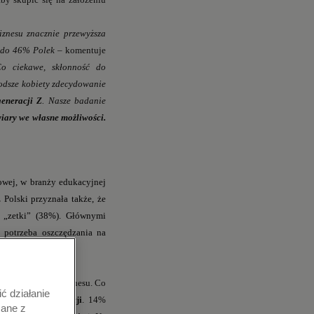
iznesu znacznie przewyższa
u do 46% Polek –
komentuje
o ciekawe, skłonność do
łodsze kobiety zdecydowanie
generacji Z
. Nasze badanie
iary we własne możliwości.
towej, w branży edukacyjnej
 Polski przyznała także, że
o „zetki” (38%). Głównymi
 potrzeba oszczędzania na
mienia własnego biznesu. Co
ć działanie
 28%
lepszej edukacji
. 14%
zane z