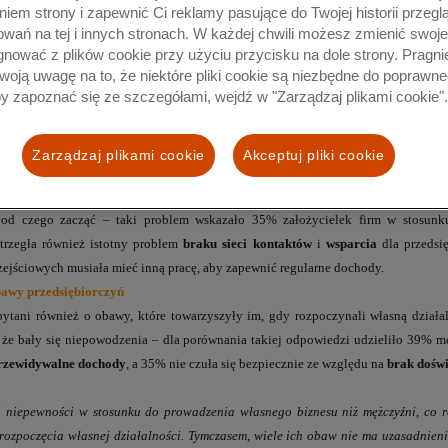
 rozpoczęciu własnej działalności gospodarczej
pomogłoby wsparcie rządu w zakre
iem strony i zapewnić Ci reklamy pasujące do Twojej historii przegl
ozwiązania wsparłyby kobiety w pokonaniu barier i większej pewności siebie przy 
owań na tej i innych stronach. W każdej chwili możesz zmienić swoje
o dotacji, 27% liczy na
szkolenia
w zakresie opracowywania biznesplanu, a niew
gnować z plików cookie przy użyciu przycisku na dole strony. Pragn
woją uwagę na to, że niektóre pliki cookie są niezbędne do poprawne
ę.
by zapoznać się ze szczegółami, wejdź w "Zarządzaj plikami cookie".
 bizneswomen
esu podchodzą przedsiębiorczynie, które już zdecydowały się na własny biznes?
e wzięły udział w badaniu Mastercard przyznała, że motywacją do „przejścia na 
Zarządzaj plikami cookie
Akceptuj pliki cookie
t prowadzących swoją działalność oznajmiło, że nie chciały pracować dla kogoś
y
. Jedną z barier, która doskwierała przedsiębiorczyniom w momencie urucha
 od czego zacząć – taki problem wskazało 35% założycielek firm w stosu
strzegła również istotny problem
braku sieci kontaktów
i
wsparcia
dla przedsię
rzejściowych musiała mieć inną pracę, aby zapewnić regularne dochody.
bawy przedsiębiorczyń
apytani również o obawy, które towarzyszyły im, gdy rozpoczynali własną dział
 że bały się niepowodzenia – dla porównania takiej odpowiedzi udzieliło 39% 
rzewidywalne dochody
, a 35% nie czuła się bezpiecznie ze względu na
brak dośw
 niepewności w stosunku do prowadzenia własnego biznesu niż mężczyźni, co r
rozpoczęcia własnej działalności. Tymczasem, wiele ich obaw nie ma uzasadnien