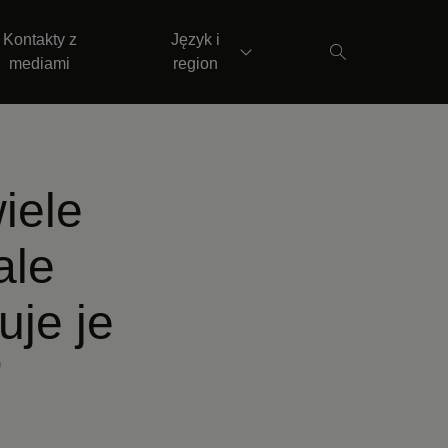
Kontakty z
Język i
mediami
region
iele
ale
uje je
”