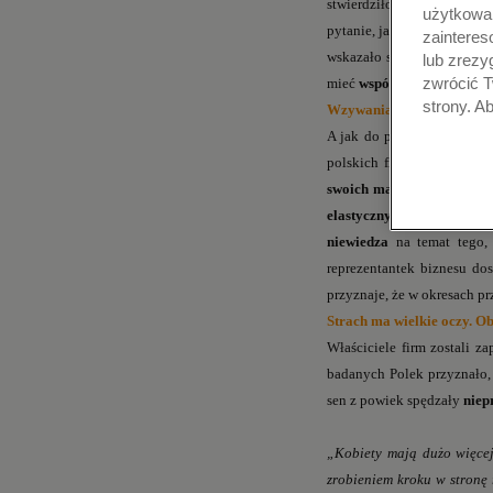
stwierdziło natomiast, że w
użytkowan
pytanie, jakie konkretne r
zainteres
wskazało szerszy dostęp d
lub zrezy
zwrócić T
mieć
wspólnika/wspólniczk
strony. A
Wzywania okiem polskich
A jak do prowadzenia bizn
polskich firm (53%), któr
swoich marzeń.
45%
kobie
elastycznych godzin prac
niewiedza
na temat tego,
reprezentantek biznesu do
przyznaje, że w okresach p
Strach ma wielkie oczy. O
Właściciele firm zostali z
badanych Polek przyznało,
sen z powiek spędzały
niep
„Kobiety mają dużo więcej
zrobieniem kroku w stronę 