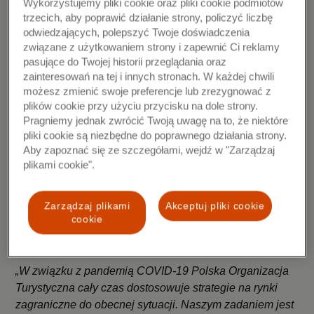
Wykorzystujemy pliki cookie oraz pliki cookie podmiotów
„Udostępniamy Polskiej Organizacji Turystycznej
trzecich, aby poprawić działanie strony, policzyć liczbę
narzędzie, które dzięki analizie danych pozwoli na
odwiedzających, polepszyć Twoje doświadczenia
lepsze poznanie trendów związanych z turystami
związane z użytkowaniem strony i zapewnić Ci reklamy
odwiedzającymi Polskę, pod kątem ich wydatków,
pasujące do Twojej historii przeglądania oraz
preferencji i poziomu zadowolenia. Dostęp do tych
zainteresowań na tej i innych stronach. W każdej chwili
zasobów umożliwi przekucie informacji płynących z
możesz zmienić swoje preferencje lub zrezygnować z
danych w konkretne plany i działania ukierunkowane na
plików cookie przy użyciu przycisku na dole strony.
Pragniemy jednak zwrócić Twoją uwagę na to, że niektóre
promocję naszego kraju lub wybranych miast, co –
pliki cookie są niezbędne do poprawnego działania strony.
miejmy nadzieję – poskutkuje przyciągnięciem większej
Aby zapoznać się ze szczegółami, wejdź w "Zarządzaj
liczby odwiedzających. Wierzymy, że pomoże to
plikami cookie".
złagodzić skutki pandemii w branży turystycznej, a w
dłuższym okresie pozwoli powrócić całej branży na
Zarządzaj plikami
Akceptuj pliki cookie
ścieżkę wzrostu”
– mówi Krzysztof Sobala, Vice
cookie
President Mastercard Data & Services w polskim
oddziale Mastercard Europe.
„W związku z pandemią COVID-19 Polska Organizacja
Turystyczna cały czas dostosowuje strategie na rynki
zagraniczne do obecnej sytuacji. Naszym zadaniem jest