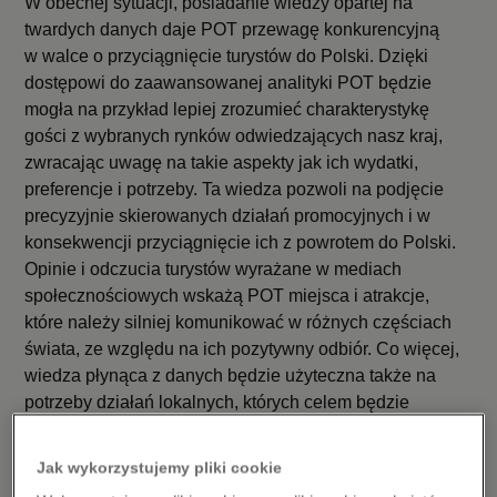
W obecnej sytuacji, posiadanie wiedzy opartej na
twardych danych daje POT przewagę konkurencyjną
w walce o przyciągnięcie turystów do Polski. Dzięki
dostępowi do zaawansowanej analityki POT będzie
mogła na przykład lepiej zrozumieć charakterystykę
gości z wybranych rynków odwiedzających nasz kraj,
zwracając uwagę na takie aspekty jak ich wydatki,
preferencje i potrzeby. Ta wiedza pozwoli na podjęcie
precyzyjnie skierowanych działań promocyjnych i w
konsekwencji przyciągnięcie ich z powrotem do Polski.
Opinie i odczucia turystów wyrażane w mediach
społecznościowych wskażą POT miejsca i atrakcje,
które należy silniej komunikować w różnych częściach
świata, ze względu na ich pozytywny odbiór. Co więcej,
wiedza płynąca z danych będzie użyteczna także na
potrzeby działań lokalnych, których celem będzie
poprawa odbioru Polski wśród osób odwiedzających
nasz kraj.
Jak wykorzystujemy pliki cookie