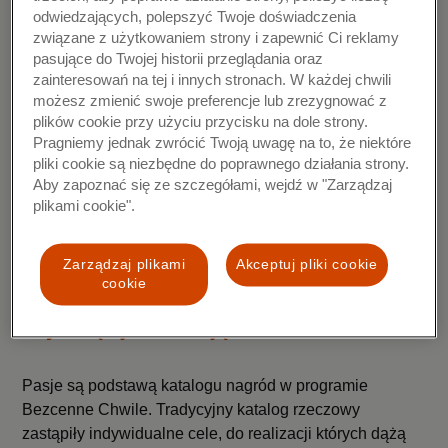
kampania digitalowa z wykorzystaniem influencer
odwiedzających, polepszyć Twoje doświadczenia
marketingu, a w czerwcu ruszy także telewizyjna
związane z użytkowaniem strony i zapewnić Ci reklamy
kampania reklamowa na kanałach TVN i Polsat.
pasujące do Twojej historii przeglądania oraz
zainteresowań na tej i innych stronach. W każdej chwili
Za koncepcję, kreacje i organizację loterii na zlecenie
możesz zmienić swoje preferencje lub zrezygnować z
Mastercard odpowiedzialna jest agencja McCann. Za
plików cookie przy użyciu przycisku na dole strony.
Pragniemy jednak zwrócić Twoją uwagę na to, że niektóre
kampanię digitalową i telewizyjną odpowiada dom
pliki cookie są niezbędne do poprawnego działania strony.
mediowy Carat. Przygotowaniem kampanii i kreacji dla
Aby zapoznać się ze szczegółami, wejdź w "Zarządzaj
banków i partnerów programu zajęła się agencja Isobar.
plikami cookie".
Zaplecze technologiczne dostarcza Verestro.
Szczegóły i regulamin loterii są dostępne na stronie:
Zarządzaj plikami
Akceptuj pliki cookie
cookie
bezcennechwile.pl/loteria
Czym są i jak działają Bezcenne Chwile?
Pasje są podstawą katalogu nagród w programie
Bezcenne Chwile. Tradycyjny katalog rzeczowy
zastąpiły indywidualne cele, do realizacji których dążą