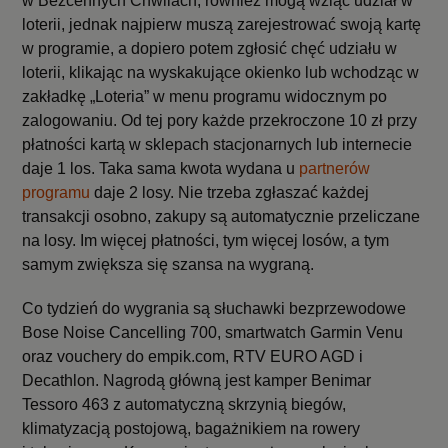
w Bezcennych Chwilach, również mogą wziąć udział w
loterii, jednak najpierw muszą zarejestrować swoją kartę
w programie, a dopiero potem zgłosić chęć udziału w
loterii, klikając na wyskakujące okienko lub wchodząc w
zakładkę „Loteria” w menu programu widocznym po
zalogowaniu. Od tej pory każde przekroczone 10 zł przy
płatności kartą w sklepach stacjonarnych lub internecie
daje 1 los. Taka sama kwota wydana u
partnerów
programu
daje 2 losy. Nie trzeba zgłaszać każdej
transakcji osobno, zakupy są automatycznie przeliczane
na losy. Im więcej płatności, tym więcej losów, a tym
samym zwiększa się szansa na wygraną.
Co tydzień do wygrania są słuchawki bezprzewodowe
Bose Noise Cancelling 700, smartwatch Garmin Venu
oraz vouchery do empik.com, RTV EURO AGD i
Decathlon. Nagrodą główną jest kamper Benimar
Tessoro 463 z automatyczną skrzynią biegów,
klimatyzacją postojową, bagażnikiem na rowery