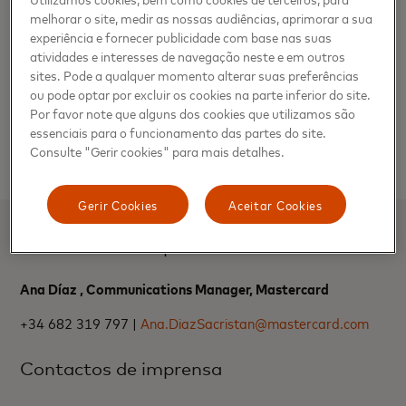
dispositivo, através do Face ID ou do Touch ID, ou,
melhorar o site, medir as nossas audiências, aprimorar a sua
então, através da password ou do pin do
experiência e fornecer publicidade com base nas suas
atividades e interesses de navegação neste e em outros
equipamento.
sites. Pode a qualquer momento alterar suas preferências
ou pode optar por excluir os cookies na parte inferior do site.
Para mais informações acerca da Apple Pay, visite,
Por favor note que alguns dos cookies que utilizamos são
por favor:
http://www.apple.com/apple-
essenciais para o funcionamento das partes do site.
pay/
(localized per market)
Consulte "Gerir cookies" para mais detalhes.
Gerir Cookies
Aceitar Cookies
Contactos de imprensa
Ana Díaz , Communications Manager, Mastercard
+34 682 319 797 |
Ana.DiazSacristan@mastercard.com
Contactos de imprensa