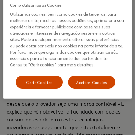
70%.
Como utilizamos as Cookies
Utilizamos cookies, bem como cookies de terceiros, para
Esta forte aceitação e adoção propicia,
melhorar o site, medir as nossas audiências, aprimorar a sua
naturalmente, a adesão aos pagamentos com
experiência e fornecer publicidade com base nas suas
atividades e interesses de navegação neste e em outros
wearables, tendo em consideração que os mesmos
sites. Pode a qualquer momento alterar suas preferências
podem ser utilizados em todos os terminais que
ou pode optar por excluir os cookies na parte inferior do site.
aceitem a tecnologia Contactless.
Por favor note que alguns dos cookies que utilizamos são
essenciais para o funcionamento das partes do site.
Paulo Raposo, Director Geral da Mastercard em
Consulte "Gerir cookies" para mais detalhes.
Portugal, refere que “estas novas formas de
pagamento estão a ser adotados rapidamente um
Gerir Cookies
Aceitar Cookies
pouco por todo o mundo porque os consumidores
querem pagamentos mais rápidos e convenientes e
desde que o provedor seja uma marca confiável.» E
explica que «é notável ver a facilidade com que os
consumidores aderem a estas tecnologias
inovadoras de pagamento, que estão totalmente
em sintonia com um estilo de vida crescentemente