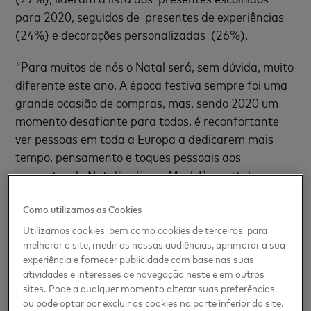
para 2020, seguidos de presentes de experiências
(24%) e decorações personalizadas (26%).
"Para muitos de nós o Natal será, sem dúvida, muito
diferente este ano. A época festiva sempre foi uma
grande ocasião de compras, mas, sendo 2020 um
momento desafiante para todos, é reconfortante
ver pessoas em toda a Europa a dedicarem mais
tempo, pensamento e toques pessoais aos
presentes de Natal", afirma Mark Barnett da
Mastercard. “As pequenas empresas são a espinha
dorsal da economia europeia, pelo que as compras
Como utilizamos as Cookies
locais neste Natal farão uma enorme diferença, não
Utilizamos cookies, bem como cookies de terceiros, para
melhorar o site, medir as nossas audiências, aprimorar a sua
só para ajudar a reconstruir a comunidade local,
experiência e fornecer publicidade com base nas suas
mas também a economia como um todo", conclui.
atividades e interesses de navegação neste e em outros
sites. Pode a qualquer momento alterar suas preferências
ou pode optar por excluir os cookies na parte inferior do site.