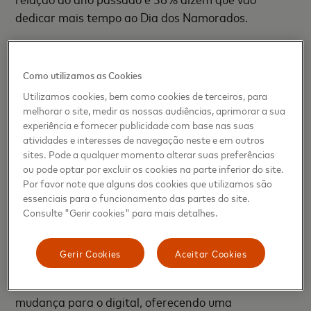
dedicar mais tempo ao Dia dos Namorados.
“O Mastercard Love Index tem produzido, ao longo
dos últimos 10 anos, insights sobre o
Como utilizamos as Cookies
comportamento de compra e tendências de gastos
Utilizamos cookies, bem como cookies de terceiros, para
a nível global no dia mais romântico do ano. Este
melhorar o site, medir as nossas audiências, aprimorar a sua
ano, claro, foi diferente de qualquer outro, mas nem
experiência e fornecer publicidade com base nas suas
por isso as perspetivas de consumo deixam de estar
atividades e interesses de navegação neste e em outros
sites. Pode a qualquer momento alterar suas preferências
em alta, uma vez que os europeus e os portugueses
ou pode optar por excluir os cookies na parte inferior do site.
estão a optar pelas compras online e pelas
Por favor note que alguns dos cookies que utilizamos são
experiências em casa, refere
Rui Fonseca, Diretor
essenciais para o funcionamento das partes do site.
de Desenvolvimento de Negócios da Mastercard
.
Consulte "Gerir cookies" para mais detalhes.
“O Dia dos Namorados tem sido, sem dúvida, um
catalisador para o aumento do comércio eletrónico
Gerir Cookies
Aceitar Cookies
e, como resultado, temos sido capazes de apoiar
mais pessoas a adotarem mais rapidamente a
mudança para o digital, oferecendo uma