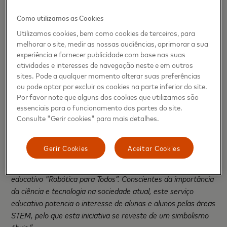
manager da Mastercard.
“Estamos gratos à Câmara
Como utilizamos as Cookies
Municipal de Torres Vedras e ao Agrupamento de Escolas de
Utilizamos cookies, bem como cookies de terceiros, para
São Gonçalo por nos abrirem as suas portas e nos
melhorar o site, medir as nossas audiências, aprimorar a sua
permitirem celebrar mais uma edição do Girls4tech com as
experiência e fornecer publicidade com base nas suas
suas alunas.
”
atividades e interesses de navegação neste e em outros
sites. Pode a qualquer momento alterar suas preferências
Laura Rodrigues, Presidente da Câmara Municipal de
ou pode optar por excluir os cookies na parte inferior do site.
Torres Vedras, salienta a importância desta iniciativa
Por favor note que alguns dos cookies que utilizamos são
referindo que
“o programa Girls4Tech está alinhado com
essenciais para o funcionamento das partes do site.
aquela que é a estratégia de Educação da Câmara Municipal
Consulte "Gerir cookies" para mais detalhes.
de Torres Vedras e, em particular, do Agrupamento de
Escolas de São Gonçalo. Este agrupamento foi pioneiro na
Gerir Cookies
Aceitar Cookies
aposta nas áreas da robótica e programação, uma oferta
estendida a todo o Concelho com a criação do serviço
educativo "Robótica para Todos”.
Conscientes da importância
da ciência e tecnologia na sociedade atual, este serviço
educativo potencia o interesse de alunas e alunos pelas áreas
STEM, pelo que esta iniciativa se reveste de um simbolismo