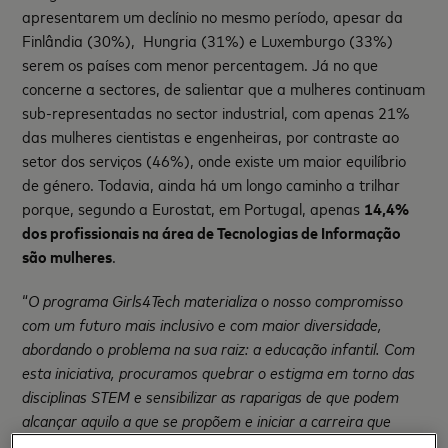
apresentarem um declínio no mesmo período, apesar da
Finlândia (30%), Hungria (31%) e Luxemburgo (33%)
serem os países com menor percentagem. Já no que
concerne a sectores, de salientar que a mulheres continuam
sub-representadas no sector industrial, com apenas 21%
das mulheres cientistas e engenheiras, por contraste ao
setor dos serviços (46%), onde existe um maior equilíbrio
de género. Todavia, ainda há um longo caminho a trilhar
porque, segundo a Eurostat, em Portugal, apenas
14,4%
dos profissionais na área de Tecnologias de Informação
são mulheres
.
“
O programa Girls4Tech materializa o nosso compromisso
com um futuro mais inclusivo e com maior diversidade,
abordando o problema na sua raiz: a educação infantil. Com
esta iniciativa, procuramos quebrar o estigma em torno das
disciplinas STEM e sensibilizar as raparigas de que podem
alcançar aquilo a que se propõem e iniciar a carreira que
quiserem
”, explica Maria Antónia Saldanha, country