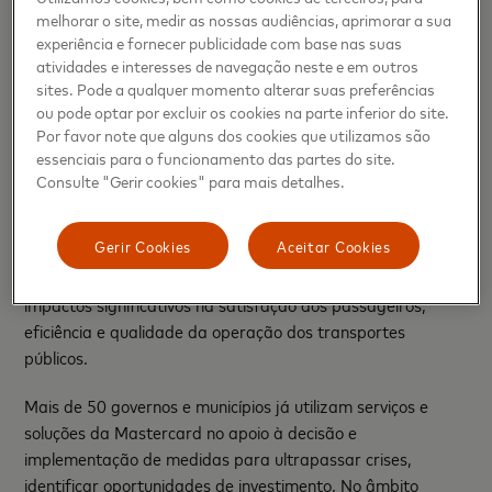
melhorar o site, medir as nossas audiências, aprimorar a sua
melhorar a experiência dos que utilizam transportes.
”
experiência e fornecer publicidade com base nas suas
atividades e interesses de navegação neste e em outros
Esta solução digital representa também eficiência e
sites. Pode a qualquer momento alterar suas preferências
poupança no processo de venda e coleta de tarifas dos
ou pode optar por excluir os cookies na parte inferior do site.
operadores de transportes, com impacto ambiental
Por favor note que alguns dos cookies que utilizamos são
positivo, através da redução da pegada de carbono, por
essenciais para o funcionamento das partes do site.
permitir reduzir o plástico, o papel e a pesada
Consulte "Gerir cookies" para mais detalhes.
infraestrutura de hardware da bilhética tradicional.
Gerir Cookies
Aceitar Cookies
As soluções de pagamento já implementadas pela
Mastercard em cidades como Londres ou Sidney, tiveram
impactos significativos na satisfação dos passageiros,
eficiência e qualidade da operação dos transportes
públicos.
Mais de 50 governos e municípios já utilizam serviços e
soluções da Mastercard no apoio à decisão e
implementação de medidas para ultrapassar crises,
identificar oportunidades de investimento. No âmbito