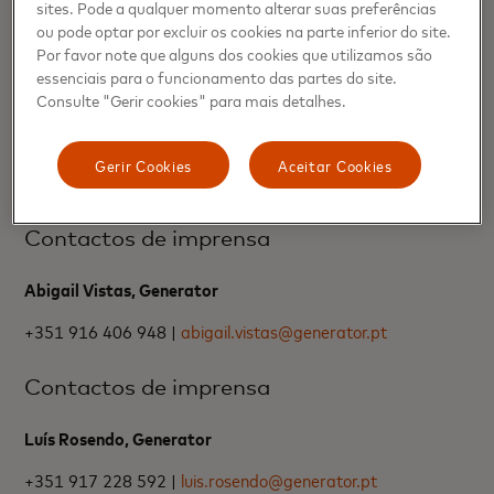
sites. Pode a qualquer momento alterar suas preferências
ou pode optar por excluir os cookies na parte inferior do site.
+34 682319797 |
ana.diazsacristan@mastercard.com
Por favor note que alguns dos cookies que utilizamos são
essenciais para o funcionamento das partes do site.
Contactos de imprensa
Consulte "Gerir cookies" para mais detalhes.
Rosa Jiménez, Mastercard
Gerir Cookies
Aceitar Cookies
+34 638 62 21 24 |
rosa.jimenez@mastercard.com
Contactos de imprensa
Abigail Vistas, Generator
+351 916 406 948 |
abigail.vistas@generator.pt
Contactos de imprensa
Luís Rosendo, Generator
+351 917 228 592 |
luis.rosendo@generator.pt