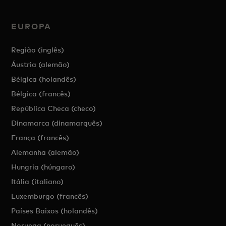
EUROPA
Região (inglês)
Áustria (alemão)
Bélgica (holandês)
Bélgica (francês)
República Checa (checo)
Dinamarca (dinamarquês)
França (francês)
Alemanha (alemão)
Hungria (húngaro)
Itália (italiano)
Luxemburgo (francês)
Países Baixos (holandês)
Noruega (norueguês)