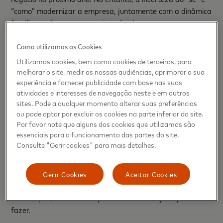
“como” modernizar a empresa, juntamente com a dinâmica
familiar, pode aumentar o risco de algumas pequenas
empresas familiares acabarem por ser ultrapassadas por
concorrentes mais ágeis e com processos de decisão não
Como utilizamos as Cookies
sujeitos à pressão familiar.
Utilizamos cookies, bem como cookies de terceiros, para
melhorar o site, medir as nossas audiências, aprimorar a sua
Apoios a empresas familiares
experiência e fornecer publicidade com base nas suas
atividades e interesses de navegação neste e em outros
Os inquiridos das empresas familiares demonstraram um
sites. Pode a qualquer momento alterar suas preferências
forte desejo de ter mais formação (40%) e quase metade
ou pode optar por excluir os cookies na parte inferior do site.
Por favor note que alguns dos cookies que utilizamos são
indicou querer alterações ao quadro regulatório para
essenciais para o funcionamento das partes do site.
ajudar os seus negócios a crescer (47%). 37% referiu que
Consulte "Gerir cookies" para mais detalhes.
uma melhor utilização das ferramentas digitais poderia
ajudar a modernizar o seu negócio. Estas conclusões
demonstram que as pequenas empresas familiares
Gerir Cookies
Aceitar Cookies
desejam maiores qualificações e acompanhar a evolução
dos tempos, mas sentem precisar de mais ajuda para o
fazer.