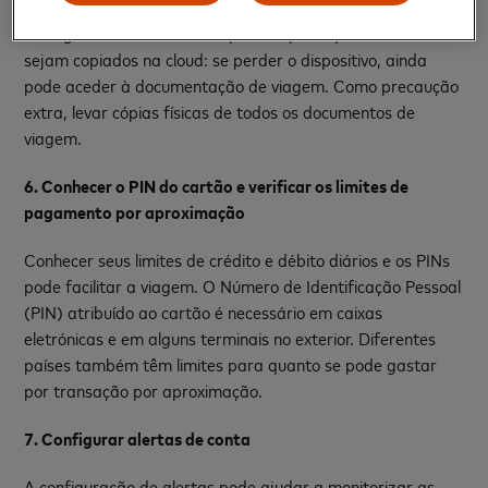
Configurar o telefone ou dispositivo para que os dados
sejam copiados na cloud: se perder o dispositivo, ainda
pode aceder à documentação de viagem. Como precaução
extra, levar cópias físicas de todos os documentos de
viagem.
6. Conhecer o PIN do cartão e verificar os limites de
pagamento por aproximação
Conhecer seus limites de crédito e débito diários e os PINs
pode facilitar a viagem. O Número de Identificação Pessoal
(PIN) atribuído ao cartão é necessário em caixas
eletrónicas e em alguns terminais no exterior. Diferentes
países também têm limites para quanto se pode gastar
por transação por aproximação.
7. Configurar alertas de conta
A configuração de alertas pode ajudar a monitorizar as