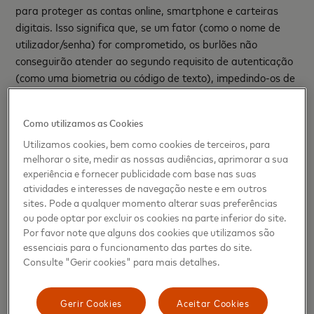
para proteger as contas online, smartphone e carteiras
digitais. Isso significa que, se um fator (como o nome de
utilizador/senha) for comprometido, os burlões não
conseguirão atender ao segundo requisito de autenticação
(como uma biometria ou código de texto), impedindo-os de
aceder às contas dos utilizadores.
Como utilizamos as Cookies
A utilização de um plugue para carregar os dispositivos
também é fundamental. Cabos USB e USB-Type C podem
Utilizamos cookies, bem como cookies de terceiros, para
transferir dados, o que pode ocorrer quando se liga o cabo
melhorar o site, medir as nossas audiências, aprimorar a sua
experiência e fornecer publicidade com base nas suas
numa entrada USB/USB-Type C pública. A utilização de
atividades e interesses de navegação neste e em outros
um plugue tradicional elimina o risco de transferência de
sites. Pode a qualquer momento alterar suas preferências
dados, permitindo carregar o dispositivo de forma segura.
ou pode optar por excluir os cookies na parte inferior do site.
Por favor note que alguns dos cookies que utilizamos são
Pode ainda consultar o site do banco para obter conselhos
essenciais para o funcionamento das partes do site.
sobre viagens e mantê-los informados sobre os planos de
Consulte "Gerir cookies" para mais detalhes.
viagem.
Gerir Cookies
Aceitar Cookies
5. Fazer backup na cloud e levar cópias físicas