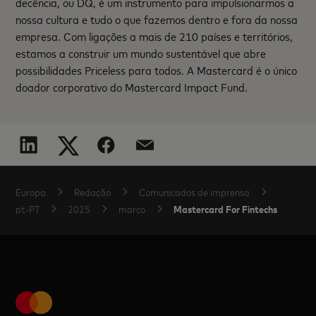
decência, ou DQ, é um instrumento para impulsionarmos a
nossa cultura e tudo o que fazemos dentro e fora da nossa
empresa. Com ligações a mais de 210 países e territórios,
estamos a construir um mundo sustentável que abre
possibilidades Priceless para todos. A Mastercard é o único
doador corporativo do Mastercard Impact Fund.
Europa
Redação
Comunicados de imprensa
Mastercard For Fintechs
pt-PT
2025
março