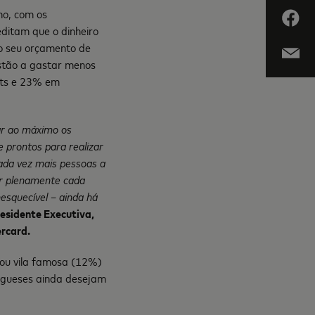
ho, com os
ditam que o dinheiro
 o seu orçamento de
estão a gastar menos
ets e 23% em
ar ao máximo os
 prontos para realizar
cada vez mais pessoas a
er plenamente cada
esquecível – ainda há
esidente Executiva,
ercard.
 ou vila famosa (12%)
tugueses ainda desejam