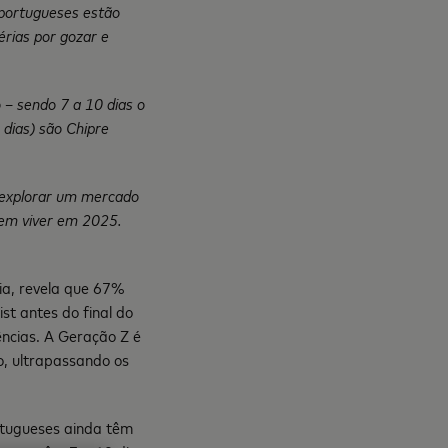
 portugueses estão
érias por gozar e
 – sendo 7 a 10 dias o
dias) são Chipre
e explorar um mercado
dem viver em 2025.
ia, revela que 67%
st antes do final do
ências. A Geração Z é
o, ultrapassando os
rtugueses ainda têm