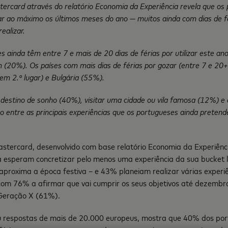
ercard através do relatório Economia da Experiência
revela que os
tar ao máximo os últimos meses do ano — muitos ainda com dias de f
ealizar.
ainda têm entre 7 e mais de 20 dias de férias por utilizar este ano
20%). Os países com mais dias de férias por gozar (entre 7 e 20+ 
em 2.º lugar) e Bulgária (55%).
 destino de sonho (40%), visitar uma cidade ou vila famosa (12%) 
o entre as principais experiências que os portugueses ainda preten
tercard, desenvolvido com base relatório
Economia da Experiênc
 esperam concretizar pelo menos uma experiência da sua bucket li
aproxima a época festiva – e 43% planeiam realizar várias experi
om 76% a afirmar que vai cumprir os seus objetivos até dezembr
 Geração X (61%).
iu respostas de mais de 20.000 europeus, mostra que 40% dos po