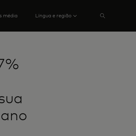
s média
Língua e região
67%
 sua
o ano