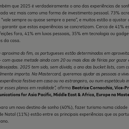
mbém que 2025 é verdadeiramente o ano das experiências de son
cada vez mais como uma forma de investimento pessoal. 73% acre
 “vale sempre ou quase sempre a pena”, e muitos estão a ajustar
 garantir que estas experiências se concretizam. Cerca de 41% 
eições fora, 41% em luxos pessoais, 35% em tecnologia ou gadg
s da casa.
 aproxima do fim, os portugueses estão determinados em aproveit
 com quase metade ainda com 20 ou mais dias de férias por gozar e
desejadas. 2025 tem sido, sem dúvida, o ano das bucket lists, com 
ealmente importa. Na Mastercard, queremos ajudar as pessoas a viv
periência festiva em casa ou no estrangeiro, ou num espetáculo in
r esses planos em realidade”,
afirma
Beatrice Cornacchia, Vice-Pr
cations for Asia Pacific, Middle East & Africa, Europe na Mast
para um novo destino de sonho (40%), fazer turismo numa cidade
de Natal (11%) estão entre as principais experiências que os por
 ano.