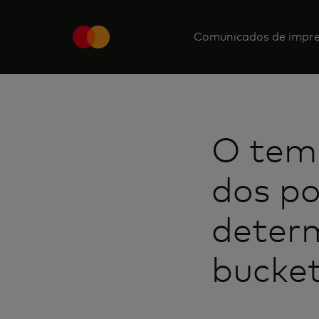
Comunicados de impr
O tem
dos po
determ
bucket