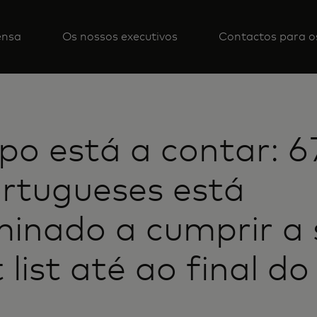
ensa
Os nossos executivos
Contactos para o
po está a contar: 
rtugueses está
inado a cumprir a
 list até ao final d