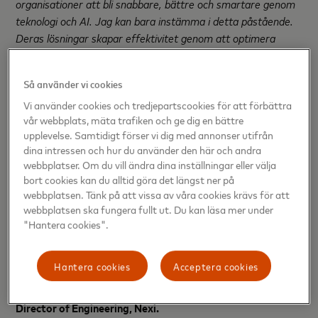
organisationer att bli snabbare, bättre och smartare genom
teknologi och AI. Jag kan bara instämma i detta påstående.
Deras lösningar skapar effektivitet genom att optimera
arbetsflöden, möjliggöra smartare beslutsfattande och
leverera värde till företag och konsumenter”
,
säger Marius
Så använder vi cookies
Ribokas, Innovation Lead, Strategic partnerships and
Vi använder cookies och tredjepartscookies för att förbättra
investments på SEB Baltic.
vår webbplats, mäta trafiken och ge dig en bättre
upplevelse. Samtidigt förser vi dig med annonser utifrån
“Intuitechs synsätt på AI-driven arbetsflödesautomatisering
dina intressen och hur du använder den här och andra
utmärker sig genom sin djupgående kompetens, sin
webbplatser. Om du vill ändra dina inställningar eller välja
compliance-beredskap och sina bevisade implementationer
bort cookies kan du alltid göra det längst ner på
hos europeiska finansinstitutioner. Deras förmåga att
webbplatsen. Tänk på att vissa av våra cookies krävs för att
effektivisera kreditprocesser, onboarding och andra
webbplatsen ska fungera fullt ut. Du kan läsa mer under
komplexa flöden skapar konkret värde för banker och deras
"Hantera cookies".
kunder. För Nexi, och för de finansinstitutioner vi stödjer, blir
innovationer som denna alltmer relevanta i takt med att
Hantera cookies
Acceptera cookies
digital bankverksamhet och automatiserad onboarding
fortsätter att utvecklas i hela Europa,”
säger Iiro Ikäheimo,
Director of Engineering, Nexi.