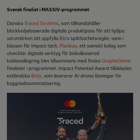
Svensk finalist i MASSIV-programmet
Danska
Traced Systems
, som tillhandahåller
blockkedjebaserade digitala produktpass för att hjälpa
varumärken att uppfylla EU:s spårbarhetsregler, vann i
klassen för Impact-tech.
Planboo
,
ett svenskt bolag som
utvecklar digitala verktyg för biokolbaserad
koldioxidlagring blev tillsammans med finska
GraphoGame
finalister i programmet. Impact Potential Award tilldelades
estländska
Bisly
, som levererar AI-drivna lösningar för
byggnadsautomatisering.