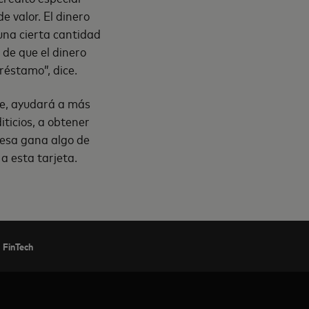
e valor. El dinero
una cierta cantidad
 de que el dinero
réstamo”, dice.
te, ayudará a más
iticios, a obtener
esa gana algo de
a esta tarjeta.
d FinTech