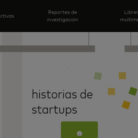
Reportes de
Libre
ctivas
investigación
multim