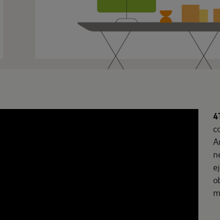
4
c
A
n
e
o
m