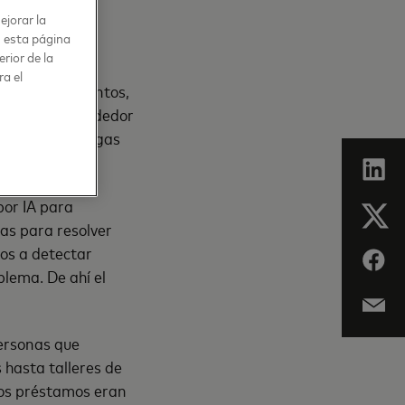
ejorar la
n esta página
rior de la
ra el
ando sus instintos,
os como emprendedor
l porque si llegas
por IA para
as para resolver
os a detectar
blema. De ahí el
personas que
 hasta talleres de
los préstamos eran