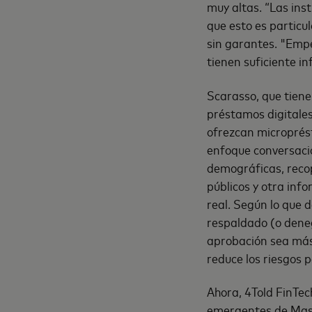
muy altas. “Las ins
que esto es particu
sin garantes. "Empe
tienen suficiente i
Scarasso, que tiene
préstamos digitale
ofrezcan microprést
enfoque conversacio
demográficas, recop
públicos y otra info
real. Según lo que 
respaldado (o dene
aprobación sea más 
reduce los riesgos 
Ahora, 4Told FinTec
emergentes de Maste