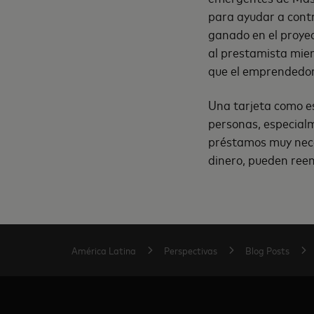
para ayudar a contr
ganado en el proyec
al prestamista mien
que el emprendedor 
Una tarjeta como es
personas, especialm
préstamos muy nece
dinero, pueden reem
América Latina
Perspectivas
Blog Posts