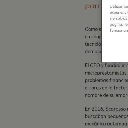
para pequ
Utilizamos
experienci
y en otras
página. Te
Como surfista, Albe
funcionam
un conjunto de hab
tecnológico: “Me he 
demasiado pronto, na
El CEO y fundador d
microprestamistas,
problemas financie
errores en la factur
nombre de su empresa
En 2016, Scarasso r
buscaban pequeños p
mecánica automotri