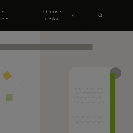
ría
Idioma y
edia
región