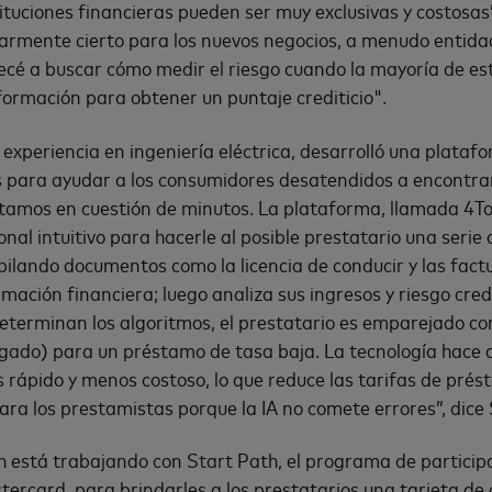
tituciones financieras pueden ser muy exclusivas y costosas
larmente cierto para los nuevos negocios, a menudo entid
cé a buscar cómo medir el riesgo cuando la mayoría de es
nformación para obtener un puntaje crediticio".
 experiencia en ingeniería eléctrica, desarrolló una plataf
s para ayudar a los consumidores desatendidos a encontra
amos en cuestión de minutos. La plataforma, llamada 4Told
nal intuitivo para hacerle al posible prestatario una serie
ilando documentos como la licencia de conducir y las factu
rmación financiera; luego analiza sus ingresos y riesgo cred
determinan los algoritmos, el prestatario es emparejado co
gado) para un préstamo de tasa baja. La tecnología hace q
rápido y menos costoso, lo que reduce las tarifas de pré
para los prestamistas porque la IA no comete errores”, dice
h está trabajando con Start Path, el programa de partici
rcard, para brindarles a los prestatarios una tarjeta de 