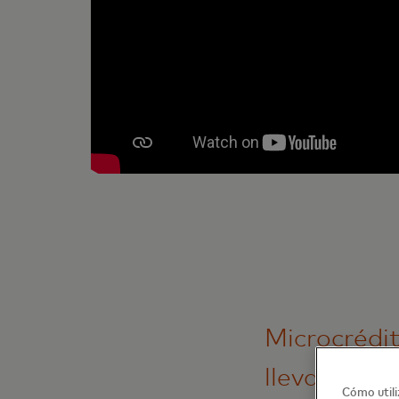
Microcrédit
lleva la int
Cómo utili