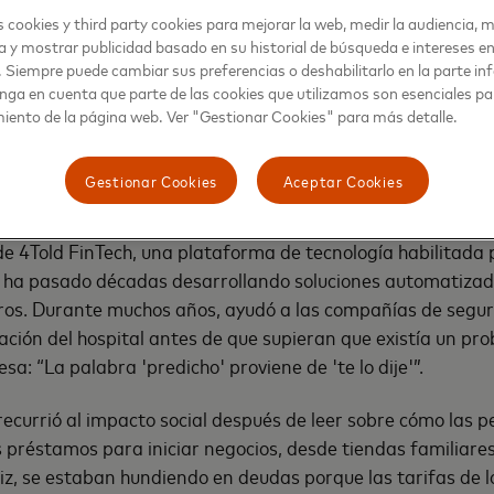
eñas empresas
 cookies y third party cookies para mejorar la web, medir la audiencia, m
a y mostrar publicidad basado en su historial de búsqueda e intereses e
. Siempre puede cambiar sus preferencias o deshabilitarlo en la parte infe
nga en cuenta que parte de las cookies que utilizamos son esenciales pa
rt Scarasso aprendió a montar en las olas del océano utiliz
iento de la página web. Ver "Gestionar Cookies" para más detalle.
ilidades que también ha beneficiado su carrera de 30 añ
centrado en cómo puedes escalar y cambiar, lo cual es difíci
Gestionar Cookies
Aceptar Cookies
die te sigue y pierdes la ola ".
e 4Told FinTech, una plataforma de tecnología habilitada 
 ha pasado décadas desarrollando soluciones automatizad
ros. Durante muchos años, ayudó a las compañías de segur
ación del hospital antes de que supieran que existía un pro
: “La palabra 'predicho' proviene de 'te lo dije'”.
ecurrió al impacto social después de leer sobre cómo las 
réstamos para iniciar negocios, desde tiendas familiares
z, se estaban hundiendo en deudas porque las tarifas de 