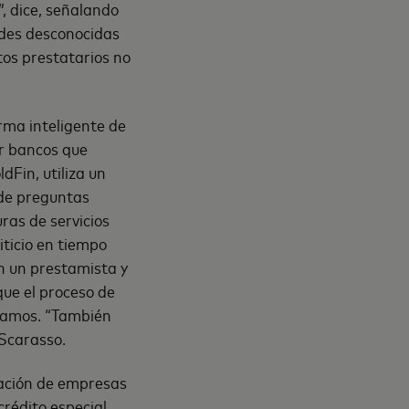
”, dice, señalando
ades desconocidas
tos prestatarios no
orma inteligente de
r bancos que
Fin, utiliza un
 de preguntas
ras de servicios
iticio en tiempo
n un prestamista y
ue el proceso de
stamos. “También
 Scarasso.
pación de empresas
crédito especial