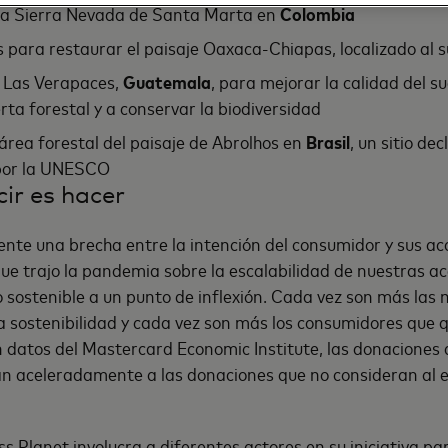
 la Sierra Nevada de Santa Marta en
Colombia
 para restaurar el paisaje Oaxaca-Chiapas, localizado al 
 Las Verapaces,
Guatemala
, para mejorar la calidad del s
rta forestal y a conservar la biodiversidad
área forestal del paisaje de Abrolhos en
Brasil
, un sitio de
 por la UNESCO
ir es hacer
ente una brecha entre la intención del consumidor y sus ac
que trajo la pandemia sobre la escalabilidad de nuestras a
o sostenible a un punto de inflexión. Cada vez son más las
 sostenibilidad y cada vez son más los consumidores que 
 datos del Mastercard Economic Institute, las donacione
n aceleradamente a las donaciones que no consideran al 
ss Planet involucra a diferentes actores en su iniciativa pa