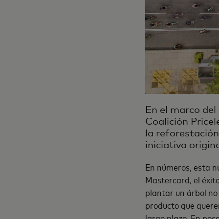
En el marco del 
Coalición Price
la reforestació
iniciativa origina
En números, esta nu
Mastercard, el éxit
plantar un árbol n
producto que querem
largo plazo. En poc