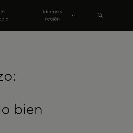
ría
Idioma y
edia
región
zo:
o bien