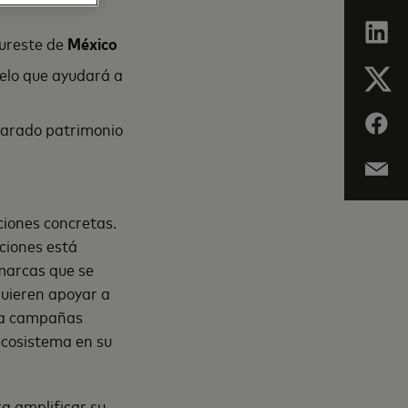
sureste de
México
uelo que ayudará a
clarado patrimonio
ciones concretas.
cciones está
 marcas que se
quieren apoyar a
s a campañas
ecosistema en su
ra amplificar su