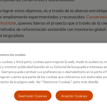
a lograr estos objetivos, es a través de la alianza estraté
nes ampliamente experimentadas y reconocidas:
Conservaci
Institute
, quienes lideran el proyecto que a través de la cie
métodos de reforestación sostenible con monitoreo global 
a largo plazo.
mbra sostenible depende en buena medida del respaldo de l
 ayuda a crecer, por eso la Coalición Priceless Planet tamb
zamos las cookies
lo de las comunidades que habitan en las zonas afectadas
 cookies y third party cookies para mejorar la web, medir la audiencia, m
 empleos y producciones para cosechar que se tradu
cen en 
a y mostrar publicidad basado en su historial de búsqueda e intereses e
ales y en un beneficio a largo plazo para todos.
. Siempre puede cambiar sus preferencias o deshabilitarlo en la parte infe
nga en cuenta que parte de las cookies que utilizamos son esenciales pa
, la coalición incluyó nuevos destinos clave que cubren un
iento de la página web. Ver "Gestionar Cookies" para más detalle.
to de reforestación en todo el mundo.
Gestionar Cookies
Aceptar Cookies
se suman proyectos relevantes que contemplan: