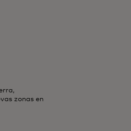
erra,
evas zonas en