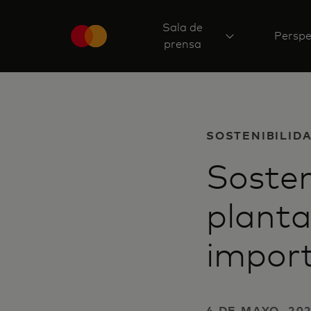
Sala de
Perspe
prensa
SOSTENIBILID
Sosten
planta
import
4 DE MAYO, 20