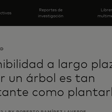
Reportes de
Libre
ctivas
investigación
multim
AD
ibilidad a largo pla
r un árbol es tan
ante como plantarl
22 | BY ROBERTO RAMÍREZ LAVERDE