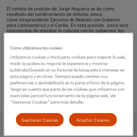
El cambio de posición de Jorge Noguera se da como
resultado del nombramiento de Antonio Junco,
como
Vicepresidente Ejecutivo de Relación con Gobierno
para Latinoamérica y el Caribe.
En esta posición
,
Junco será
responsable de impulsar la relación con los gobiernos, las
instituciones gubernamentales, sociales y el sector
público en general para fomentar la creación de
programas enfocados al fortalecimiento de la inclusión
Cómo utilizamos las cookies
financiera en la región.
Utilizamos cookies y third party cookies para mejorar la web,
“Muy ilusionado de asumir mi nuevo rol en la compañía.
medir la audiencia, mejorar la experiencia y mostrar
Estoy seguro que con nuestro trabajo junto al gobierno y el
publicidad basado en su historial de búsqueda e intereses en
sector público se podrán generar los cambios necesarios
esta página y en otras. Siempre puede cambiar sus
para que un mayor número de personas tengan acceso
preferencias o deshabilitarlo en la parte inferior de la página.
a servicios financieros y pagos electrónicos”, comentó
Tenga en cuenta que parte de las cookies que utilizamos son
Antonio Junco, Vicepresidente Ejecutivo de Relación con
esenciales para el funcionamiento de la página web. Ver
Gobierno para Latinoamérica y el Caribe.
"Gestionar Cookies" para más detalle.
Gestionar Cookies
Aceptar Cookies
MICHELLE MUSLERA