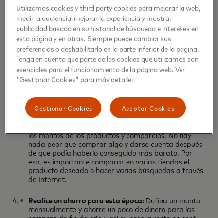
Utilizamos cookies y third party cookies para mejorar la web,
medir la audiencia, mejorar la experiencia y mostrar
publicidad basado en su historial de búsqueda e intereses en
esta página y en otras. Siempre puede cambiar sus
Realice un presupuesto:
Unos días antes de la fecha,
preferencias o deshabilitarlo en la parte inferior de la página.
realice una lista de las cosas qué realmente desea y
Tenga en cuenta que parte de las cookies que utilizamos son
necesita y defina el monto que va destinar a cada
esenciales para el funcionamiento de la página web. Ver
uno. Este consejo no solo le ayudará en el Black Friday
y Cybermonday, sino que también en el día a día.
"Gestionar Cookies" para más detalle.
Recuerde que utilizar sus tarjetas de débito le
ayudará a tener un mayor control de sus gastos y así
evitará endeudarse.
Gestionar Cookies
Aceptar Cookies
Compare para ahorrar:
Una semana antes verifique
los montos de los productos y compárelos. No hay
nada peor que comprar algo y darse cuenta después
de que podía haberlo conseguido más barato. Por
eso, es importante comparar en varias tiendas el
producto deseado o hacer varias búsquedas a través
de Internet.
Realice un ahorro para esta época:
Defina un monto
mensualmente y ahorre un poco de dinero para las
compras de fin de año y así su presupuesto no será