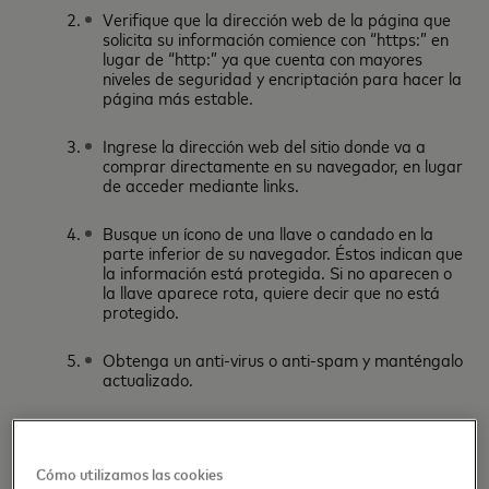
Verifique que la dirección web de la página que
solicita su información comience con “https:” en
lugar de “http:” ya que cuenta con mayores
niveles de seguridad y encriptación para hacer la
página más estable.
Ingrese la dirección web del sitio donde va a
comprar directamente en su navegador, en lugar
de acceder mediante links.
Busque un ícono de una llave o candado en la
parte inferior de su navegador. Éstos indican que
la información está protegida. Si no aparecen o
la llave aparece rota, quiere decir que no está
protegido.
Obtenga un anti-virus o anti-spam y manténgalo
actualizado.
De seguimiento continuo a los movimientos en
sus cuentas.
Cómo utilizamos las cookies