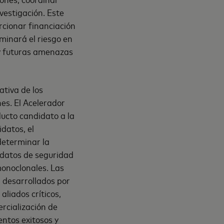
vestigación. Este
rcionar financiación
iminará el riesgo en
 y futuras amenazas
tiva de los
es. El Acelerador
ducto candidato a la
idatos, el
determinar la
 datos de seguridad
monoclonales. Las
n desarrollados por
aliados críticos,
ercialización de
ntos exitosos y