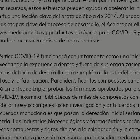
ar recursos, estos esfuerzos pueden ayudar a acelerar la in
n fue una lección clave del brote de ébola de 2014. Al propo
 las etapas clave del proceso de desarrollo, el Acelerador el
uevos medicamentos y productos biológicos para COVID-19
ndo el acceso en países de bajos recursos.
péutico COVID-19 funcionará conjuntamente como una inicia
vechando la experiencia dentro y fuera de sus organizacion
tos del ciclo de desarrollo para simplificar la ruta del pro
el uso y la fabricación. Para identificar los compuestos cand
á un enfoque triple: probar los fármacos aprobados para 
OVID-19, examinar bibliotecas de miles de compuestos con
iderar nuevos compuestos en investigación y anticuerpos 
icuerpos monoclonales que pasan la detección inicial sería
stria. Las industrias biotecnológicas y farmacéuticas serán 
ecas compuestas y datos clínicos a la colaboración y la com
conocimientos que serán necesarios para escalar medicame