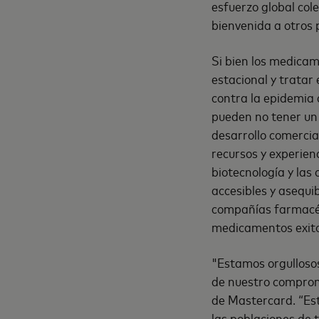
esfuerzo global col
bienvenida a otros 
Si bien los medicam
estacional y tratar
contra la epidemia 
pueden no tener un 
desarrollo comercia
recursos y experienc
biotecnología y las
accesibles y asequi
compañías farmacéut
medicamentos exito
"Estamos orgulloso
de nuestro compromi
de Mastercard. “Est
las poblaciones de 