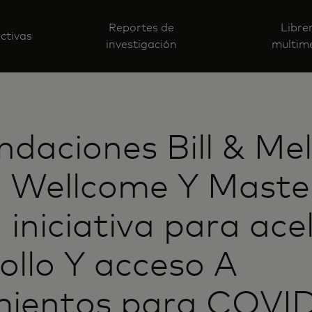
Reportes de
Libre
ctivas
investigación
multim
ndaciones Bill & Me
, Wellcome Y Maste
 iniciativa para acel
ollo Y acceso A
mientos para COVI