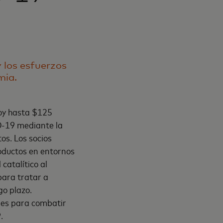
 los esfuerzos
mia.
oy hasta $125
ID-19 mediante la
tos. Los socios
roductos en entornos
catalítico al
para tratar a
go plazo.
les para combatir
.