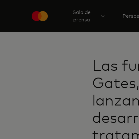
Sala de
Perspe
prensa
Las fu
Gates
lanzan
desarr
trata