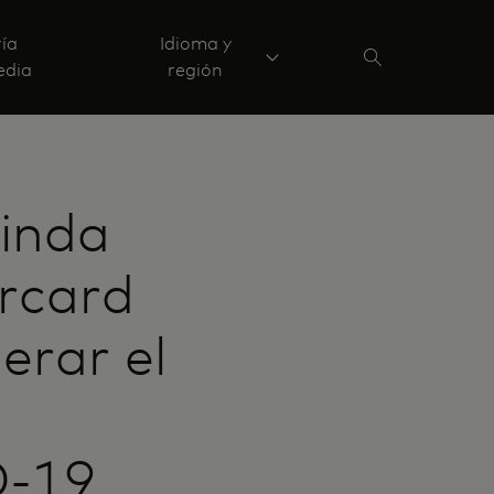
ría
Idioma y
edia
región
linda
rcard
erar el
D-19