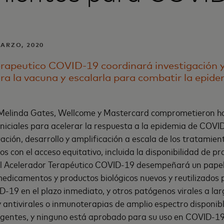
MARZO, 2020
erapeutico COVID-19 coordinará investigación y
ara la vacuna y escalarla para combatir la epide
y Melinda Gates, Wellcome y Mastercard comprometieron h
iniciales para acelerar la respuesta a la epidemia de COV
uación, desarrollo y amplificación a escala de los tratamien
 con el acceso equitativo, incluida la disponibilidad de p
El Acelerador Terapéutico COVID-19 desempeñará un papel 
medicamentos y productos biológicos nuevos y reutilizados 
-19 en el plazo inmediato, y otros patógenos virales a lar
 antivirales o inmunoterapias de amplio espectro disponib
gentes, y ninguno está aprobado para su uso en COVID-19