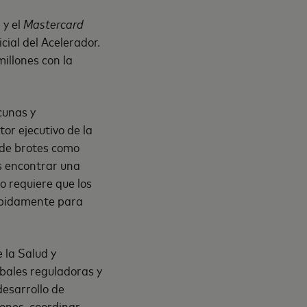
 y el
Mastercard
cial del Acelerador.
illones con la
cunas y
or ejecutivo de la
 de brotes como
s encontrar una
o requiere que los
rápidamente para
 la Salud y
obales reguladoras y
esarrollo de
iones, coordinar