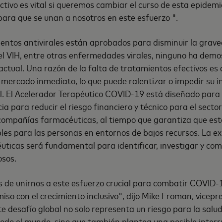
ectivo es vital si queremos cambiar el curso de esta epidem
para que se unan a nosotros en este esfuerzo ".
entos antivirales están aprobados para disminuir la grave
 el VIH, entre otras enfermedades virales, ninguno ha demo
actual. Una razón de la falta de tratamientos efectivos es 
mercado inmediato, lo que puede ralentizar o impedir su i
l. El Acelerador Terapéutico COVID-19 está diseñado para 
ia para reducir el riesgo financiero y técnico para el secto
 compañías farmacéuticas, al tiempo que garantiza que es
bles para las personas en entornos de bajos recursos. La ex
icas será fundamental para identificar, investigar y com
sos.
s de unirnos a este esfuerzo crucial para combatir COVID
so con el crecimiento inclusivo", dijo Mike Froman, vicepre
e desafío global no solo representa un riesgo para la salud
todo el mundo, sino que también plantea una posible interr