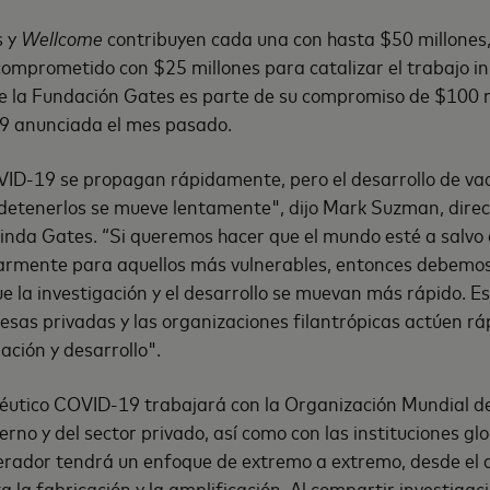
s y
Wellcome
contribuyen cada una con hasta $50 millones,
omprometido con $25 millones para catalizar el trabajo ini
e la Fundación Gates es parte de su compromiso de $100 m
9 anunciada el mes pasado.
VID-19 se propagan rápidamente, pero el desarrollo de va
etenerlos se mueve lentamente", dijo Mark Suzman, direct
linda Gates. “Si queremos hacer que el mundo esté a salvo
armente para aquellos más vulnerables, entonces debemo
 la investigación y el desarrollo se muevan más rápido. Es
esas privadas y las organizaciones filantrópicas actúen 
gación y desarrollo".
éutico COVID-19 trabajará con la Organización Mundial de
rno y del sector privado, así como con las instituciones gl
erador tendrá un enfoque de extremo a extremo, desde el d
la fabricación y la amplificación. Al compartir investigac