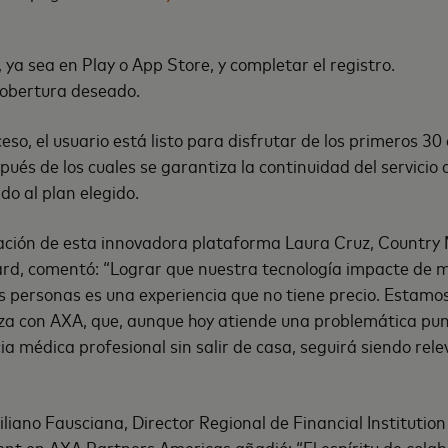
 ya sea en Play o App Store, y completar el registro.
 cobertura deseado.
eso, el usuario está listo para disfrutar de los primeros 30 
pués de los cuales se garantiza la continuidad del servicio
do al plan elegido.
ación de esta innovadora plataforma Laura Cruz, Countr
rd, comentó: “Lograr que nuestra tecnología impacte de m
as personas es una experiencia que no tiene precio. Estamos
za con AXA, que, aunque hoy atiende una problemática punt
ia médica profesional sin salir de casa, seguirá siendo relev
liano Fausciana, Director Regional de Financial Institutio
t en AXA Partners Americas añadió: “El espíritu de colabo