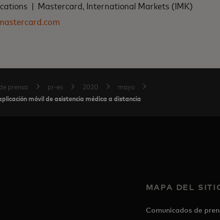
tions | Mastercard, International Markets (IMK)
mastercard.com
de prensa
pr-es
2020
mayo
licación móvil de asistencia médica a distancia
MAPA DEL SITI
Comunicados de pren