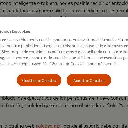
fono inteligente o tableta, hoy es posible recibir orientac
at o teléfono, así como solicitar citas médicas con especial
 farmacias y laboratorios clínicos a menor costo, entre otr
zamos las cookies
 objetivos de Mastercard, de ser una fuerza para el bien y 
encias que no tienen precio, SaludYa está disponible en excl
 cookies y third party cookies para mejorar la web, medir la audiencia, m
a y mostrar publicidad basado en su historial de búsqueda e intereses e
 en México, sin distinción del banco emisor o categoría de l
. Siempre puede cambiar sus preferencias o deshabilitarlo en la parte infe
to.
nga en cuenta que parte de las cookies que utilizamos son esenciales pa
iento de la página web. Ver "Gestionar Cookies" para más detalle.
va ofrece dos planes de cobertura al usuario. El plan Indiv
s, o bien el plan Plus, que cuenta con la opción de inscrib
Gestionar Cookies
Aceptar Cookies
nales al titular y que tiene un costo de $100 MXN mensua
ambiado las expectativas de las personas y el nuevo consu
sin fricción, cualidad que encontrará al acceder a SaludYa, 
en la página web
saludya.mx
: donde el usuario debe dar de 