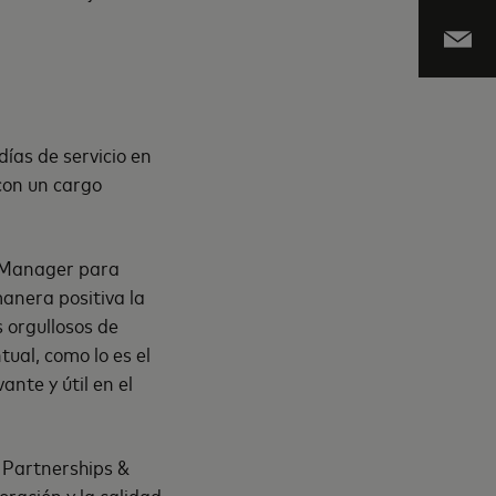
días de servicio en
 con un cargo
y Manager para
anera positiva la
 orgullosos de
ual, como lo es el
ante y útil en el
n Partnerships &
ración y la calidad