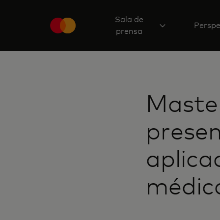
Sala de
Perspe
prensa
Maste
presen
aplica
médica