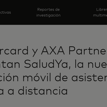
Reportes de
Libre
ctivas
investigación
multim
rcard y AXA Partne
tan SaludYa, la nu
ción móvil de asiste
 a distancia