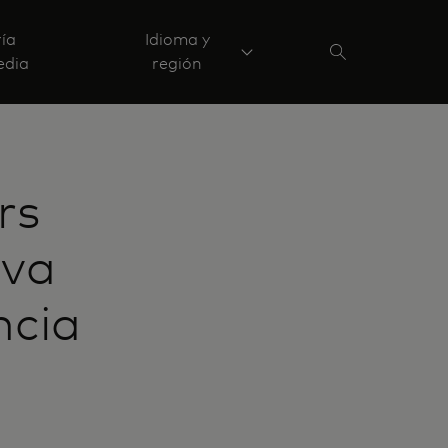
ría
Idioma y
edia
región
rs
eva
ncia