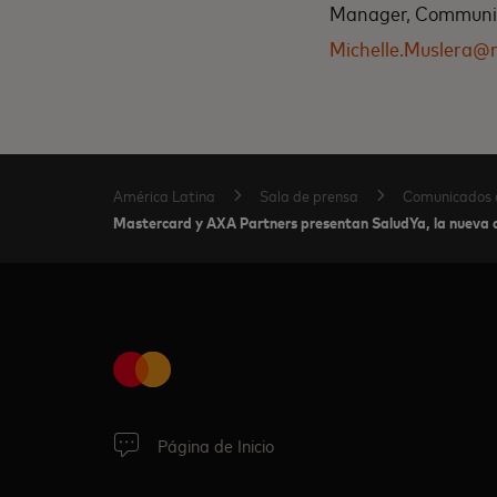
Manager, Communica
Michelle.Muslera@
América Latina
Sala de prensa
Comunicados 
Mastercard y AXA Partners presentan SaludYa, la nueva ap
Página de Inicio