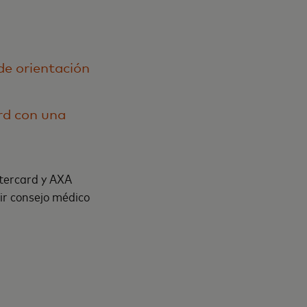
de orientación
rd con una
stercard y AXA
bir consejo médico