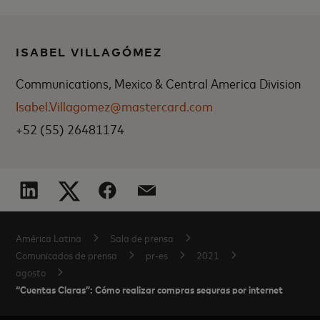
ISABEL VILLAGÓMEZ
Communications, Mexico & Central America Division
Isabel.Villagomez@mastercard.com
+52 (55) 26481174
América Latina
Sala de prensa
Comunicados de prensa
pr-es
2021
agosto
“Cuentas Claras”: Cómo realizar compras seguras por internet