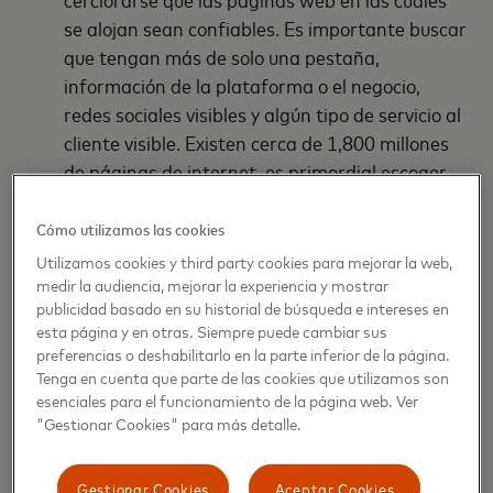
se alojan sean confiables. Es importante buscar
que tengan más de solo una pestaña,
información de la plataforma o el negocio,
redes sociales visibles y algún tipo de servicio al
cliente visible. Existen cerca de 1,800 millones
de páginas de internet, es primordial escoger
las más seguras.
Cómo utilizamos las cookies
Cuidarse de estafas en línea.
Como hemos
Utilizamos cookies y third party cookies para mejorar la web,
mencionado, hoy en día, existen muchas
medir la audiencia, mejorar la experiencia y mostrar
opciones para comprar, vender y hasta invertir
publicidad basado en su historial de búsqueda e intereses en
en línea. Por eso, es importante saber
esta página y en otras. Siempre puede cambiar sus
reconocer cuando se trata de una opción
preferencias o deshabilitarlo en la parte inferior de la página.
Tenga en cuenta que parte de las cookies que utilizamos son
fidedigna y cuando no. Para más información
esenciales para el funcionamiento de la página web. Ver
sobre cómo prevenir este tipo de estafas y
"Gestionar Cookies" para más detalle.
sistemas de inversión piramidales, no duden en
revisar este
video
de Cuentas Claras.
Gestionar Cookies
Aceptar Cookies