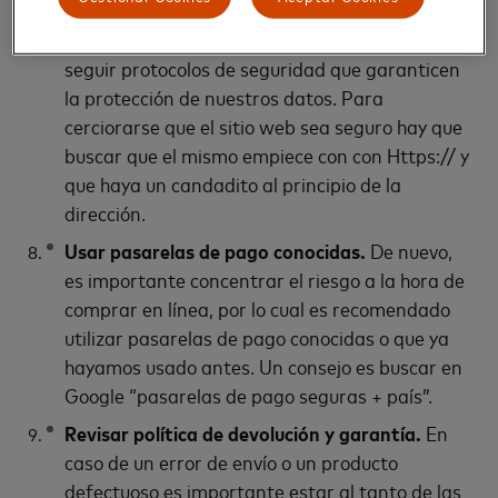
Protocolos de seguridad.
Las paginas en las
cuales ingresamos nuestra información deben
seguir protocolos de seguridad que garanticen
la protección de nuestros datos. Para
cerciorarse que el sitio web sea seguro hay que
buscar que el mismo empiece con con Https:// y
que haya un candadito al principio de la
dirección.
Usar pasarelas de pago conocidas.
De nuevo,
es importante concentrar el riesgo a la hora de
comprar en línea, por lo cual es recomendado
utilizar pasarelas de pago conocidas o que ya
hayamos usado antes. Un consejo es buscar en
Google “pasarelas de pago seguras + país”.
Revisar política de devolución y garantía.
En
caso de un error de envío o un producto
defectuoso es importante estar al tanto de las