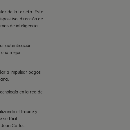
lar de la tarjeta. Esto
spositivo, dirección de
emas de inteligencia
jor autenticación
r una mejor
dar a impulsar pagos
cana.
ecnología en la red de
alizando el fraude y
 su fácil
 Juan Carlos