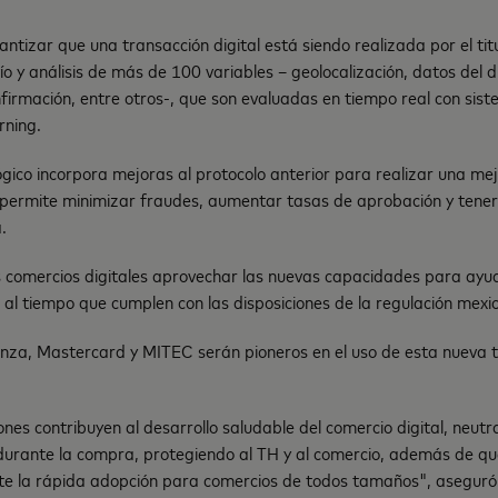
ntizar que una transacción digital está siendo realizada por el titu
ío y análisis de más de 100 variables – geolocalización, datos del di
firmación, entre otros-, que son evaluadas en tiempo real con sist
rning.
ógico incorpora mejoras al protocolo anterior para realizar una me
permite minimizar fraudes, aumentar tasas de aprobación y tene
.
 comercios digitales aprovechar las nuevas capacidades para ayu
al tiempo que cumplen con las disposiciones de la regulación mexi
anza, Mastercard y MITEC serán pioneros en el uso de esta nueva t
ones contribuyen al desarrollo saludable del comercio digital, neutr
 durante la compra, protegiendo al TH y al comercio, además de que
e la rápida adopción para comercios de todos tamaños", aseguró