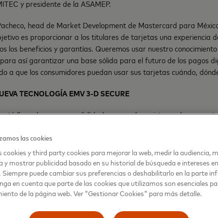
ITEC y presidente de la ASAMEP.
 Pacheco, head de Market Development de Mastercard para Méxic
etivo es proporcionar a los titulares de tarjetas una experiencia
os los beneficios y garantías. Queremos usar nuestro conocimiento
 para así garantizar una base sólida para el futuro de los pagos di
o a que los consumidores puedan usar sus tarjetas cuándo, dónd
NUEVA
TECNOLOGÍA EMV 3-D SECURE
 está llena de nuevas posibilidades para el ecosistema de pagos, 
 para los consumidores, comerciantes y para las instituciones fina
istados una serie de los beneficios:
zamos las cookies
 cookies y third party cookies para mejorar la web, medir la audiencia, m
ES:
a y mostrar publicidad basado en su historial de búsqueda e intereses e
. Siempre puede cambiar sus preferencias o deshabilitarlo en la parte infe
jorando la experiencia de compra con tarjeta de crédito y débito.
nga en cuenta que parte de las cookies que utilizamos son esenciales pa
as y cómodas como la realizada en una tienda física. Es como si s
iento de la página web. Ver "Gestionar Cookies" para más detalle.
ntraseña cifrada que se realiza cuando se inserta la tarjeta en la