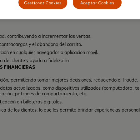
e usuario al no ser necesario completar formularios, acceder a ven
Gestionar Cookies
Aceptar Cookies
contraseñas.
positivos e interfaces
d, contribuyendo a incrementar las ventas.
contracargos y el abandono del carrito.
ción en cualquier navegador o aplicación móvil.
a del cliente y ayuda a fidelizarlo
S FINANCIERAS
ión, permitiendo tomar mejores decisiones, reduciendo el fraude.
 datos actualizados, como dispositivos utilizados (computadora, tel
bicación, patrones de comportamiento, etc.
cación en billeteras digitales.
ica de los clientes, lo que les permite brindar experiencias persona