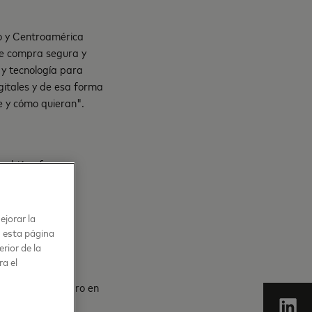
o y Centroamérica
 de compra segura y
 y tecnología para
gitales y de esa forma
e y cómo quieran".
también ofrece
ncieras. A
ejorar la
n esta página
rior de la
ra el
e tratara de una
 máquina POS, pero en