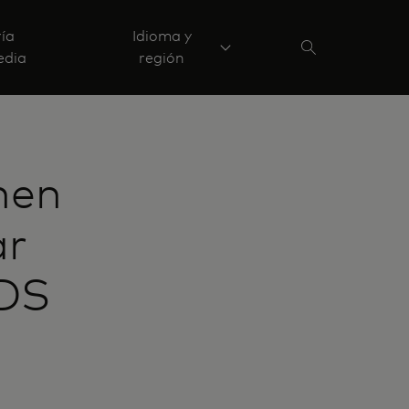
ría
Idioma y
edia
región
nen
ar
3DS