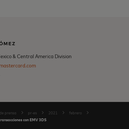
GÓMEZ
xico & Central America Division
@mastercard.com
4
de prensa
pr-es
2021
febrero
transacciones con EMV 3DS