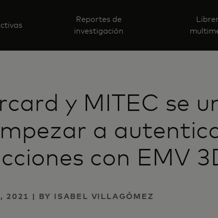
Reportes de
Libre
ctivas
investigación
multim
rcard y MITEC se u
mpezar a autentic
acciones con EMV 
, 2021 | BY ISABEL VILLAGÓMEZ