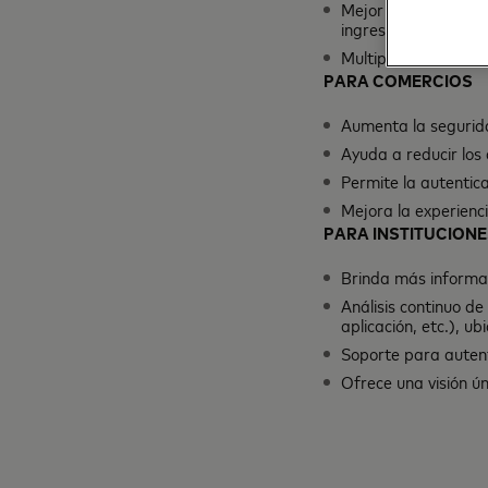
Mejor experiencia d
ingresar múltiples 
Multiplicidad de dis
PARA COMERCIOS
Aumenta la segurida
Ayuda a reducir los 
Permite la autentica
Mejora la experienci
PARA INSTITUCIONE
Brinda más informac
Análisis continuo de
aplicación, etc.), u
Soporte para autenti
Ofrece una visión ún