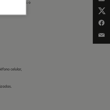
tanas adicionales o
éfono celular,
lizadas.