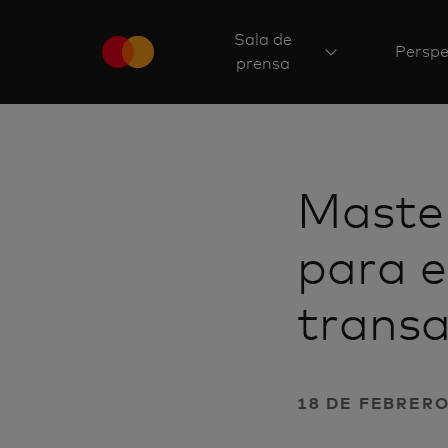
Sala de
Perspe
prensa
Maste
para e
trans
18 DE FEBRERO