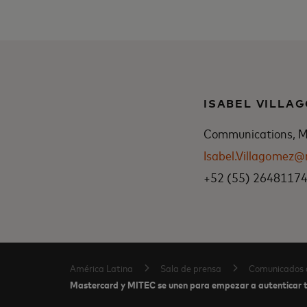
ISABEL VILLA
Communications, Me
Isabel.Villagomez
+52 (55) 2648117
América Latina
Sala de prensa
Comunicados 
Mastercard y MITEC se unen para empezar a autenticar 