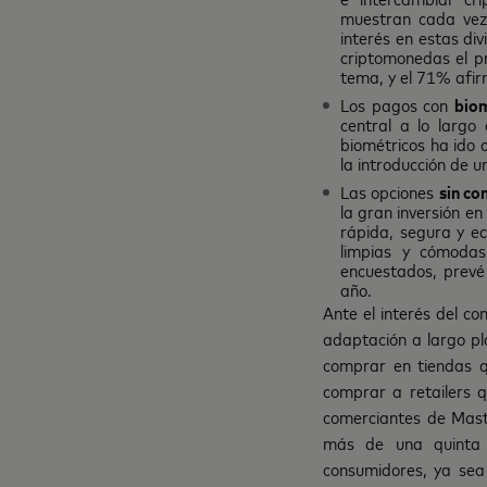
muestran cada vez
interés en estas di
criptomonedas el pr
tema, y el 71% afirm
Los pagos con
bio
central a lo largo
biométricos ha ido 
la introducción de u
Las opciones
sin co
la gran inversión e
rápida, segura y e
limpias y cómodas
encuestados, prevé
año.
Ante el interés del c
adaptación a largo p
comprar en tiendas q
comprar a retailers 
comerciantes de Maste
más de una quinta 
consumidores, ya sea 