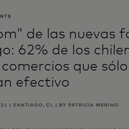
ENTS
om” de las nuevas 
o: 62% de los chile
 comercios que sólo
n efectivo
021 | SANTIAGO, CL | BY PATRICIA MERINO
dores chilenos tiene acceso a más formas de pago comparado con e