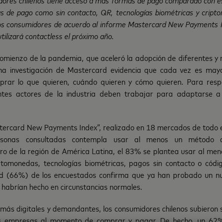
 de pago como sin contacto, QR, tecnologías biométricas y cript
os consumidores de acuerdo al informe Mastercard New Payments Ind
tilizará contactless el próximo año.
omienzo de la pandemia, que aceleró la adopción de diferentes 
na investigación de Mastercard evidencia que cada vez es mayo
rar lo que quieren, cuándo quieren y cómo quieren. Para res
rentes actores de la industria deben trabajar para adaptarse 
stercard New Payments Index”, realizado en 18 mercados de todo 
sonas consultadas contempla usar al menos un método 
ro de la región de América Latina, el 83% se plantea usar al m
tomonedas, tecnologías biométricas, pagos sin contacto o códi
ad (66%) de los encuestados confirma que ya han probado un 
 habrían hecho en circunstancias normales.
más digitales y demandantes, los consumidores chilenos subieron 
as empresas al momento de comprar y pagar. De hecho, un 62%