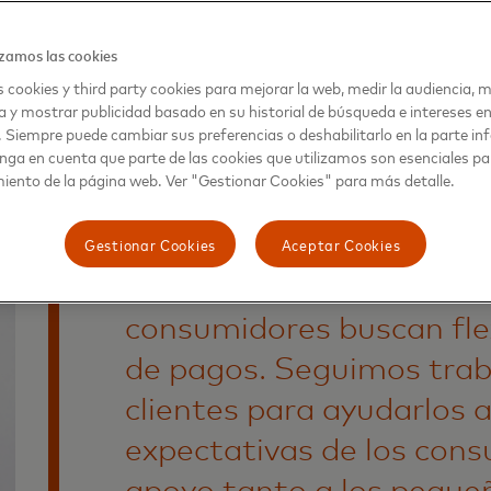
vitarían las empresas que no aceptaran pagos electrónicos de ningú
en pequeños negocios, si estos ofrecieran más opciones de pago
zamos las cookies
 cookies y third party cookies para mejorar la web, medir la audiencia, m
a y mostrar publicidad basado en su historial de búsqueda e intereses e
. Siempre puede cambiar sus preferencias o deshabilitarlo en la parte infe
nga en cuenta que parte de las cookies que utilizamos son esenciales pa
iento de la página web. Ver "Gestionar Cookies" para más detalle.
“La pandemia aceleró un
Gestionar Cookies
Aceptar Cookies
estábamos observando en
consumidores buscan fle
de pagos. Seguimos trab
clientes para ayudarlos a
expectativas de los cons
apoyo tanto a los peque