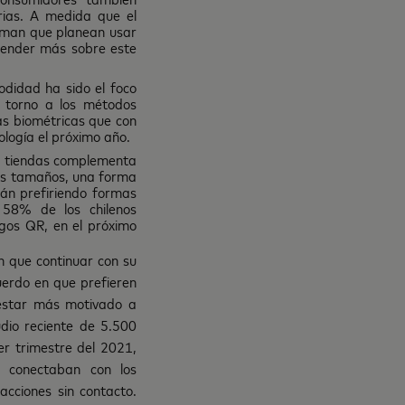
ias. A medida que el
irman que planean usar
prender más sobre este
odidad ha sido el foco
n torno a los métodos
ías biométricas que con
ología el próximo año.
as tiendas complementa
 los tamaños, una forma
án prefiriendo formas
 58% de los chilenos
gos QR, en el próximo
n que continuar con su
erdo en que prefieren
 estar más motivado a
dio reciente de 5.500
er trimestre del 2021,
 conectaban con los
acciones sin contacto.