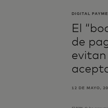
DIGITAL PAYM
El “bo
de pag
evitan
acepta
12 DE MAYO, 2
El 92% de los consumi