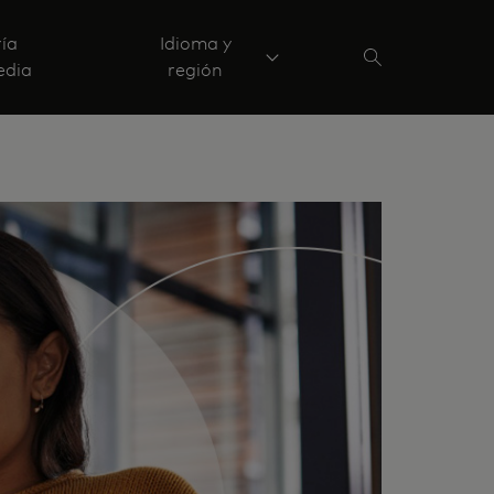
ría
Idioma y
edia
región