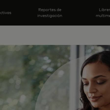
Reportes de
Libre
ctivas
investigación
multim