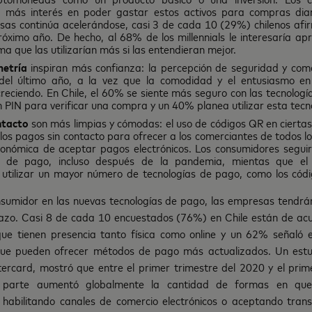
 más interés en poder gastar estos activos para compras diar
visas continúa acelerándose, casi 3 de cada 10 (29%) chilenos af
óximo año. De hecho, al 68% de los millennials le interesaría a
a que las utilizarían más si las entendieran mejor.
metría
inspiran más confianza: la percepción de seguridad y com
 del último año, a la vez que la comodidad y el entusiasmo e
creciendo. En Chile, el 60% se siente más seguro con las tecnolog
n PIN para verificar una compra y un 40% planea utilizar esta tecn
ntacto
son más limpias y cómodas: el uso de códigos QR en ciert
n los pagos sin contacto para ofrecer a los comerciantes de todos
conómica de aceptar pagos electrónicos. Los consumidores seguir
 de pago, incluso después de la pandemia, mientas que el
 utilizar un mayor número de tecnologías de pago, como los códi
onsumidor en las nuevas tecnologías de pago, las empresas tendrá
lazo. Casi 8 de cada 10 encuestados (76%) en Chile están de acu
ue tienen presencia tanto física como online y un 62% señaló
que pueden ofrecer métodos de pago más actualizados. Un estu
rcard, mostró que entre el primer trimestre del 2020 y el prim
parte aumentó globalmente la cantidad de formas en que
habilitando canales de comercio electrónicos o aceptando trans