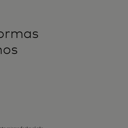
formas
nos
sta misma fecha el año