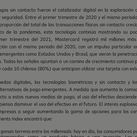
agos sin contacto fueron el catalizador digital en la exploración
y seguridad. Entre el primer trimestre de 2020 y el mismo perío
proporción del total de las transacciones físicas sin contacto cre
zo de la pandemia, esta tecnología continúa mostrando su po
mer trimestre del 2021, Mastercard registró mil millones más
ión con el mismo período del 2020, con un impulso particular 
 emergentes como Estados Unidos y Brasil, que vieron la penetraci
a. Todas las señales apuntan a un camino de crecimiento continuo pa
e cada 10 chilenos (80%) que anticipan utilizar una tarjeta con est
edas digitales, las tecnologías biométricas y sin contacto y 
 alternativas de pago emergentes. A medida que aumenta la comod
cto a estos nuevos medios de pago, el uso del efectivo desciend
piensa disminuir el uso del efectivo en el futuro. El interés explos
empresas a seguir aumentando la gama de opciones para los con
nts Index encontró que:
ganan terreno entre los millennials: hoy en día, los consumidores
iptomonedas como un producto básico o una inversión. Los 