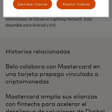
permite depositar o retirar cualquiera de las
Gestionar Cookies
Aceptar Cookies
criptomonedas que se ofrecen en la app desde y hacia
otras billeteras cripto a través de transacciones
instantáneas de bitcoin en Lightning Network. Está
disponible para Android y iOS.
Historias relacionadas
Belo colabora con Mastercard en
una tarjeta prepaga vinculada a
criptomonedas
Mastercard amplía sus alianzas
con fintechs para acelerar el
despliegue de soluciones de Digital