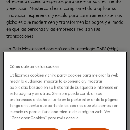
ofreciendo acceso a expertos para acelerar su crecimiento
y ejecución. Mastercard está comprometida a aplicar su
innovación, experiencia y escala para construir ecosistemas
globales que modernicen y transformen los pagos y el modo
en que las personas y las empresas realizan sus
transacciones.
La Belo Mastercard contará con la tecnología EMV (chip)
que ayuda a reducir el fraude, ya que contiene información
encriptada, lo que hace muy difícil su falsificación. También
Cómo utilizamos las cookies
tendrá tecnología contactless -sin contacto- que habilita
Utilizamos cookies y third party cookies para mejorar la web,
una comunicación inalámbrica, de corto alcance y alta
medir la audiencia, mejorar la experiencia y mostrar
frecuencia, que permite el intercambio de datos entre
publicidad basado en su historial de búsqueda e intereses en
dispositivos.
esta página y en otras. Siempre puede cambiar sus
preferencias o deshabilitarlo en la parte inferior de la página.
La billetera digital Belo permite ingresar y retirar pesos
Tenga en cuenta que parte de las cookies que utilizamos son
argentinos desde una cuenta bancaria, con la posibilidad
esenciales para el funcionamiento de la página web. Ver
de intercambiarlos, sin comisiones, por bitcoin, ether, o
"Gestionar Cookies" para más detalle.
criptomonedas estables ligadas al valor del dólar. También