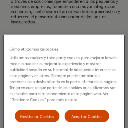
a través de soluciones que empoderen a las pequeñas y
medianas empresas, fomenten una mayor integración
económica, contribuyan al progreso de la agroindustria y
refuercen el pensamiento innovador de las partes
involucradas.
"A
lianzas como estas nos permiten realmente ayudar a los
segmentos desatendidos de la población para que puedan
Cómo utilizamos las cookies
acceder a servicios y productos financieros. Como resultado,
Utilizamos cookies y third party cookies para mejorar la web,
se benefician de un mayor control sobre sus finanzas y se
medir la audiencia, mejorar la experiencia y mostrar
abren oportunidades únicas para mejorar su calidad de vida”,
publicidad basado en su historial de búsqueda e intereses en
señaló Rodolfo Zavaleta, Director de Manejo de Cuenta en
esta página y en otras. Siempre puede cambiar sus
Mastercard.
preferencias o deshabilitarlo en la parte inferior de la página.
Tenga en cuenta que parte de las cookies que utilizamos son
esenciales para el funcionamiento de la página web. Ver
El
primer
Memorándum de Entendimiento entre
"Gestionar Cookies" para más detalle.
Mastercard y el gobierno hondureño se firmó en 2022, con
la Comisión Nacional de Bancos y Seguros (CNBS) y la
Secretaría de Desarrollo Económico (SDE), con el objetivo
Gestionar Cookies
Aceptar Cookies
de diseñar e implementar proyectos que acelerarán la