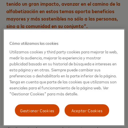
tenido un gran impacto, avanzar en el camino de la
alfabetización en estos temas aporta beneficios
mayores y más sostenibles no sólo a las personas,
sino a la comunidad en su conjunto".
Cómo utilizamos las cookies
Proporcionar herramientas de pago digital
Utilizamos cookies y third party cookies para mejorar la web,
acompañadas de educación financiera (por ejemplo,
medir la audiencia, mejorar la experiencia y mostrar
según Nubank, sus
"alcancías"
están diseñadas
publicidad basado en su historial de búsqueda e intereses en
para ofrecer planificación en combinación con
esta página y en otras. Siempre puede cambiar sus
preferencias o deshabilitarlo en la parte inferior de la página.
cuentas de ahorro que devengan intereses),
Tenga en cuenta que parte de las cookies que utilizamos son
fomentar el uso responsable del crédito e invertir en
esenciales para el funcionamiento de la página web. Ver
micro, pequeñas y medianas empresas pueden ser
"Gestionar Cookies" para más detalle.
formas clave de atraer a más personas a la
economía digital y ayudar a acelerar su viaje hacia
Gestionar Cookies
Aceptar Cookies
una salud financiera sostenible a largo plazo. Al
aplicar los hallazgos de este estudio, se pueden