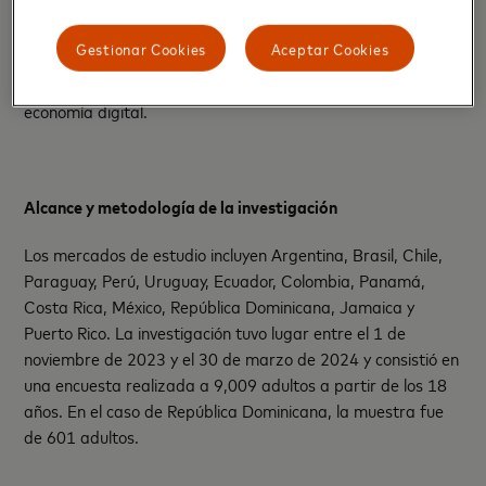
pagos, incluidas instituciones financieras, Fintechs,
comerciantes y gobiernos, para desarrollar soluciones
Gestionar Cookies
Aceptar Cookies
innovadoras que atiendan las necesidades de todos los
dominicanos y les permitan disfrutar de los beneficios de la
economía digital.
Alcance y metodología de la investigación
Los mercados de estudio incluyen Argentina, Brasil, Chile,
Paraguay, Perú, Uruguay, Ecuador, Colombia, Panamá,
Costa Rica, México, República Dominicana, Jamaica y
Puerto Rico. La investigación tuvo lugar entre el 1 de
noviembre de 2023 y el 30 de marzo de 2024 y consistió en
una encuesta realizada a 9,009 adultos a partir de los 18
años. En el caso de República Dominicana, la muestra fue
de 601 adultos.