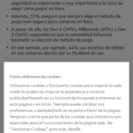
seguridad es importante o muy importante a la hora de
elegir cómo pagar en línea.
Además, 55% aseguró que siempre elige el método de
pago más seguro para compras en línea.
A pesar de ello, los Gen X (59%), Millennials (60%) y Gen
Z (54%) respondieron que la comodidad influencia
bastante su elección de método de pago.
En ese sentido, por ejemplo, 44% usa tarjetas de débito
en sus compras diarias por su facilidad de uso.
Para responder a esta preferencia de los dominicanos por
Cómo utilizamos las cookies
pagos seguros, Mastercard cuenta con una estrategia de
Utilizamos cookies y third party cookies para mejorar la web,
ciberseguridad holística. La empresa utiliza el análisis de
medir la audiencia, mejorar la experiencia y mostrar
datos y la inteligencia artificial para identificar
publicidad basado en su historial de búsqueda e intereses en
vulnerabilidades con antelación y desplegar escudos de
esta página y en otras. Siempre puede cambiar sus
protección automáticos para todos los consumidores.
preferencias o deshabilitarlo en la parte inferior de la página.
Tenga en cuenta que parte de las cookies que utilizamos son
En general, la empresa global de tecnología seguirá
esenciales para el funcionamiento de la página web. Ver
trabajando con todos los actores en el ecosistema de
"Gestionar Cookies" para más detalle.