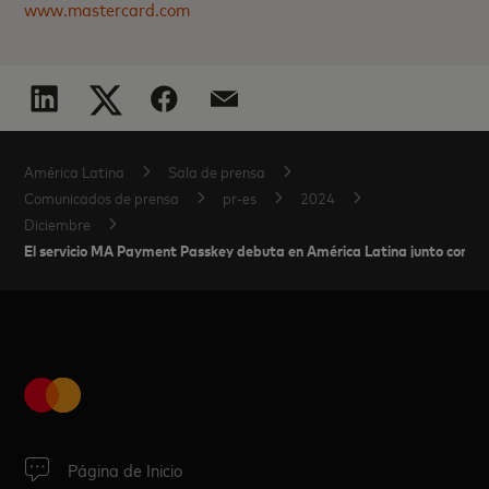
www.mastercard.com
América Latina
Sala de prensa
Comunicados de prensa
pr-es
2024
Diciembre
El servicio MA Payment Passkey debuta en América Latina junto con S
Página de Inicio