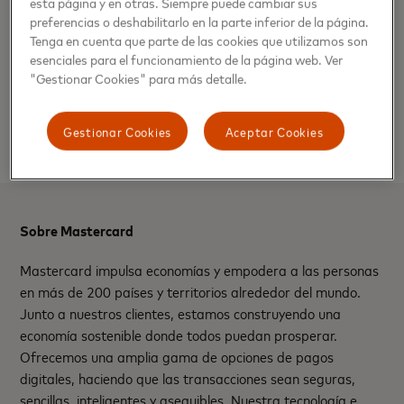
esta página y en otras. Siempre puede cambiar sus
sin fricción.. Felicitamos el trabajo que ha impulsado la
preferencias o deshabilitarlo en la parte inferior de la página.
División de Transporte Público Regional del Ministerio de
Tenga en cuenta que parte de las cookies que utilizamos son
Transportes y Telecomunicaciones y los actores públicos y
esenciales para el funcionamiento de la página web. Ver
"Gestionar Cookies" para más detalle.
privados que han participado como Bipay y Compraquí”,
señaló Nicolás Costa, director, soluciones para el sector
público, Latinoamérica y el Caribe de Mastercard.
Gestionar Cookies
Aceptar Cookies
Sobre Mastercard
Mastercard impulsa economías y empodera a las personas
en más de 200 países y territorios alrededor del mundo.
Junto a nuestros clientes, estamos construyendo una
economía sostenible donde todos puedan prosperar.
Ofrecemos una amplia gama de opciones de pagos
digitales, haciendo que las transacciones sean seguras,
sencillas, inteligentes y asequibles. Nuestra tecnología e