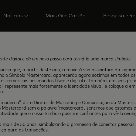
Notícias
Mais Que Cartão
Pesquisa e Re
nte digital e dá um novo passo para torná-la uma marca símbolo
ncia que, a partir deste ano, removerá sua assinatura da logoma
mo o Símbolo Mastercard, aparecerão agora sozinhos em todos os
s comerciais nos mundos físico e digital e, também, em seus princi
tal, represente mais fortemente a identidade visual, e coloque a
o.
ade moderna”, diz o Diretor de Marketing e Comunicação da Mast
Mastercard sem a palavra ‘mastercard’, sentimos que estamos p
ividade que o nosso Símbolo possui e confiantes para vê-lo avanç
 mais de 50 anos, simbolizando a promessa de conectar pessoas a 
nça para as transações.