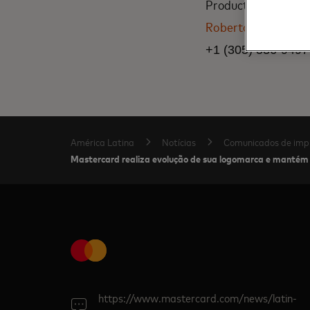
Product, Brand & E
Roberto.Vila@mast
+1 (305) 536-9497
América Latina
Notícias
Comunicados de imp
Mastercard realiza evolução de sua logomarca e mantém 
https://www.mastercard.com/news/latin-