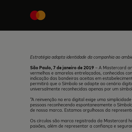
Estratégia adapta identidade da companhia ao ambie
São Paulo, 7 de janeiro de 2019
– A Mastercard anu
vermelhos e amarelos entrelaçados, conhecidos co
indicação das bandeiras aceitas em estabelecimento
permitirá que o Símbolo se adapte ao cenário digi
universalmente reconhecidas apenas por um símbol
“A reinvenção na era digital exige uma simplicid
pessoas reconhecendo espontaneamente o Símbolo 
de nossa marca. Estamos orgulhosos da representat
Os círculos são marca registrada da Mastercard há
paixões, além de representar a confiança e segura