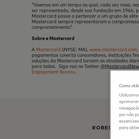
“Vivemos em um tempo no qual, cada vez mais, nos
ser representada, desde sua fundação em 1966, por e
Mastercard passa a pertencer a um grupo de elite
Mastercard sempre representaram o compromisso d
comprometimento”.
Sobre a Mastercard
A
Mastercard
(NYSE: MA),
www.mastercard.com
pagamentos conecta consumidores, instituições fin
soluções da Mastercard tornam as atividades diárias
para todos. Siga-nos no Twitter
@MastercardNew
Engagement Bureau
.
Como util
Utilizamos
aprimorar 
navegação
por não pa
essenciai
para obter
ROBERTO VILA