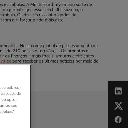
s e símbolos. A Mastercard teve muita sorte de
ao permitir que esse selo brilhe sozinho, a
bolo. Os dois círculos interligados da
ssam a reforçar ainda mais este
agamentos. Nossa rede global de processamento de
is de 210 países e territórios. Os produtos e
r as finanças – mais fáceis, seguras e eficientes
eva-se
para receber as últimas notícias por meio do
sso público,
nteresses de
s ou optar
usamos são
 cookies"