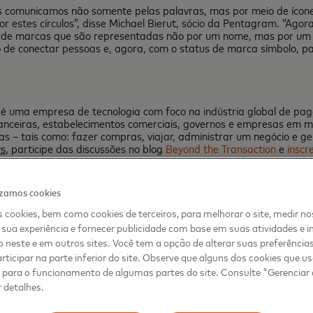
 comunicamos não somente pelas palavras, mas por meio de ícone
stes círculos”, disse Michael Bierut, sócio da Pentagram. “Agora, 
 de marcas que são representadas não por um nome, mas por um sím
e conectar pessoas e, agora, com o status de marca símbolo, pa
, é uma empresa de tecnologia com foco na indústria global de p
anceiras, estabelecimentos comerciais, governos e empresas em ma
 – tais como: fazer compras, viajar, administrar um negócio e geri
s
, participe das discussões no blog
Beyond the Transaction
e
inscr
izamos cookies
 cookies, bem como cookies de terceiros, para melhorar o site, medir no
sua experiência e fornecer publicidade com base em suas atividades e i
 neste e em outros sites. Você tem a opção de alterar suas preferência
rticipar na parte inferior do site. Observe que alguns dos cookies que 
s para o funcionamento de algumas partes do site. Consulte "Gerenciar
 detalhes.