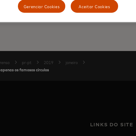
xperience Communications, Latin America & the Caribbea
Gerenciar Cookies
Aceitar Cookies
ercard.com
rensa
pr-pt
2019
janeiro
apenas os famosos círculos
LINKS DO SITE