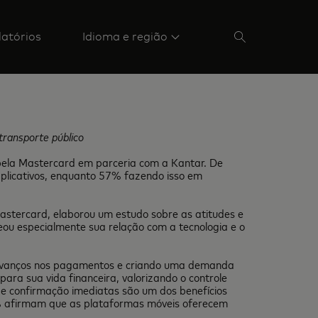
latórios
Idioma e região
transporte público
a pela Mastercard em parceria com a Kantar. De
plicativos, enquanto 57% fazendo isso em
astercard, elaborou um estudo sobre as atitudes e
eou especialmente sua relação com a tecnologia e o
os avanços nos pagamentos e criando uma demanda
ara sua vida financeira, valorizando o controle
 e confirmação imediatas são um dos benefícios
 afirmam que as plataformas móveis oferecem