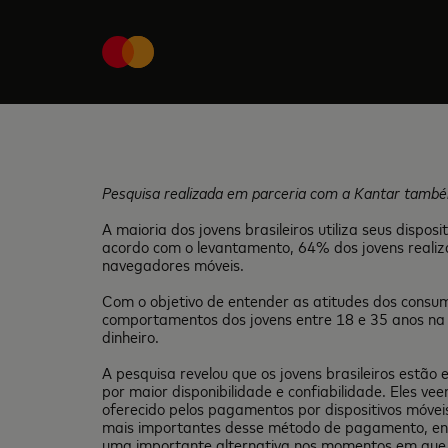
Pesquisa realizada em parceria com a Kantar também
A maioria dos jovens brasileiros utiliza seus disp
acordo com o levantamento, 64% dos jovens reali
navegadores móveis.
Com o objetivo de entender as atitudes dos consu
comportamentos dos jovens entre 18 e 35 anos na A
dinheiro.
A pesquisa revelou que os jovens brasileiros est
por maior disponibilidade e confiabilidade. Eles v
oferecido pelos pagamentos por dispositivos móvei
mais importantes desse método de pagamento, en
uma importante alternativa nos momentos em que 