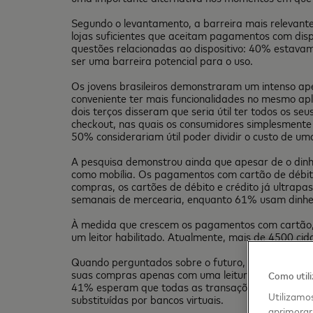
Segundo o levantamento, a barreira mais relevant
lojas suficientes que aceitam pagamentos com dispo
questões relacionadas ao dispositivo: 40% estav
ser uma barreira potencial para o uso.
Os jovens brasileiros demonstraram um intenso ape
conveniente ter mais funcionalidades no mesmo ap
dois terços disseram que seria útil ter todos os s
checkout, nas quais os consumidores simplesment
50% considerariam útil poder dividir o custo de 
A pesquisa demonstrou ainda que apesar de o dinhei
como mobília. Os pagamentos com cartão de débito
compras, os cartões de débito e crédito já ultrap
semanais de mercearia, enquanto 61% usam dinhe
À medida que crescem os pagamentos com cartão,
um leitor habilitado. Atualmente, mais de 4500 cida
Quando perguntados sobre o futuro, os jovens br
suas compras apenas com uma leitura da impressão
Como util
41% esperam que todas as transações sejam em te
Utilizamos
substituídas por bancos virtuais.
aprimorar 