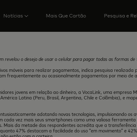
Notícias
Mais Que Cartão
Pesquisa e Re
 revelou o desejo de usar o celular para pagar todas as formas de 
ositivos móveis para realizar pagamentos, indica pesquisa realizad
zam frequentemente ou ocasionalmente pagamentos por meio de a
midores jovens em relação ao dinheiro, a VocaLink, uma empresa M
mérica Latina (Peru, Brasil, Argentina, Chile e Colômbia), e map
ão entusiasticamente adotando novas tecnologias, impulsionando 
eem cada vez mais seus smartphones como uma valiosa ferramenta p
s. Mais da metade dos respondentes acredita que a transferência
quanto 47% destacam a facilidade do uso “em movimento” e 42%
não estão com a carteira.