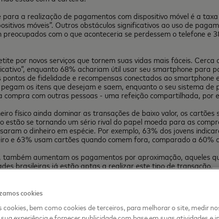
e para a realização de pagamentos com dispositivo móvel é a tax
sitivos móveis”. Outros obstáculos significativos ao uso de paga
am preocupados com o que aconteceria se perdessem o telefone e 
tite por novos serviços que tornem suas vidas mais fáceis. Cerca
licativo”, enquanto 68% achariam útil usar seu smartphone para p
eus pontos de fidelidade e recompensas conectados ao smartphone e
e pegam os itens que desejam e saem, enquanto o seu sistema de
uma compra com outras pessoas - uma refeição compartilhada, por
ro físico ainda dominar as transações de baixo valor, os cartões 
 estão se tornando um sério rival do papel moeda para as compr
assaram o dinheiro em espécie. Por exemplo, 63% dos jovens indica
iro e 63% usam cartões quando comem fora, comparado a 60% q
 também aumentam os pagamentos por aproximação, aqueles que 
des brasileiras já estão aptas a realizar este tipo de transação.
asileiros indicaram grandes expectativa de mudança para a próx
 digital, enquanto
izamos cookies
mpo real. Mais de um quarto dos respondentes esperam que as 
 cookies, bem como cookies de terceiros, para melhorar o site, medir no
sua experiência e fornecer publicidade com base em suas atividades e i