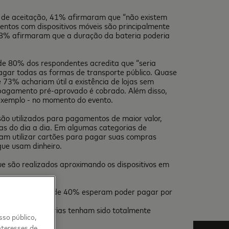
a de aceitação, 41% afirmaram que “não existem
mentos com dispositivos móveis são principalmente
38% afirmaram que a duração da bateria poderia
 de 80% dos respondentes acredita que “seria
agar todas as formas de transporte público. Quase
 73% achariam útil a existência de lojas sem
 pagamento pré-aprovado é cobrado. Além disso,
 exemplo - no momento do evento.
são utilizados para pagamentos de maior valor,
as do dia a dia. Em algumas categorias de
ram utilizar cartões para pagar suas compras
ue usam dinheiro.
são realizados aproximando os dispositivos em
ima década. Mais de 40% esperam poder pagar por
agências bancárias tenham sido totalmente
sso público,
nteresses de