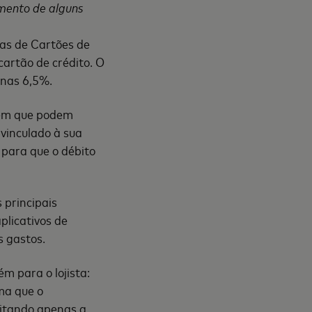
amento de alguns
as de Cartões de
cartão de crédito. O
enas 6,5%.
bem que podem
 vinculado à sua
para que o débito
 principais
plicativos de
s gastos.
m para o lojista:
ma que o
itando apenas a