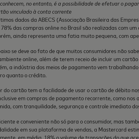
conhecem, no entanto, é a possibilidade de efetuar o pag
rtão vinculado à conta corrente
ltimos dados da ABECS (Associação Brasileira das Empres
, 78% das compras online no Brasil são realizadas com um 
porém, ainda representa uma fatia muito pequena, com ap
aixo se deve ao fato de que muitos consumidores não sa
 ambiente online, além de terem receio de incluir um cartão
rém, a indústria dos meios de pagamento vem trabalhando 
ro quanto o crédito.
r do cartão tem a facilidade de usar o cartão de débito nos
inclusive em compras de pagamento recorrente, como nos a
mida, com tranquilidade, segurança e controle imediato do
ficiente e conveniente não só para o consumidor, mas també
dalidade em sua plataforma de vendas, a Mastercard esti
mente, em média, 18% o volume de transações do que ace