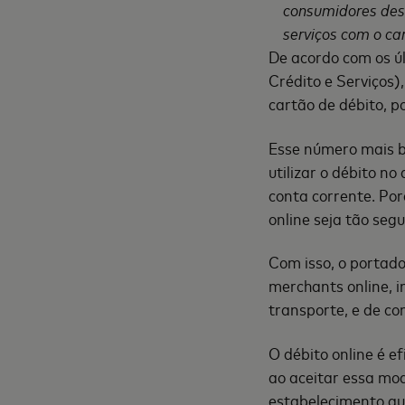
consumidores des
serviços com o ca
De acordo com os ú
Crédito e Serviços)
cartão de débito, 
Esse número mais b
utilizar o débito no
conta corrente. Po
online seja tão segu
Com isso, o portado
merchants online, 
transporte, e de co
O débito online é e
ao aceitar essa mo
estabelecimento au