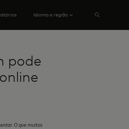
latórios
Idioma e região
m pode
online
mentar. O que muitos