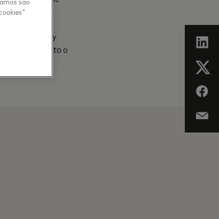
usamos são
das como essas
 cookies"
ais segura e
igital Security
o seguro quanto o