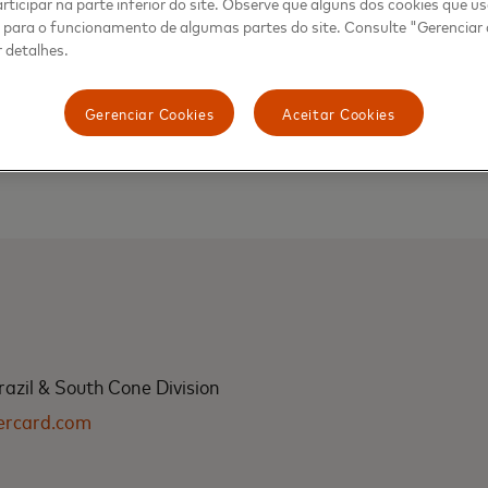
rticipar na parte inferior do site. Observe que alguns dos cookies que 
agamentos presenciais, com índices em torno de 95%.Medi
s para o funcionamento de algumas partes do site. Consulte "Gerenciar
 detalhes.
 cibercriminosos e garantem uma experiência de compra m
consumidor. Esse conjunto de ações fazem parte do plano D
ido pela Mastercard para garantir um ambiente online tã
Gerenciar Cookies
Aceitar Cookies
azil & South Cone Division
ercard.com