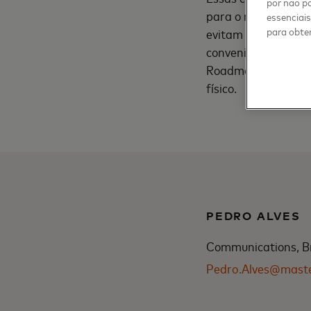
por não pa
para o nível dos p
essenciai
para obter
evitam o ataque de
conveniente para o 
Roadmap, desenvolv
físico.
PEDRO ALVES
Communications, Br
Pedro.Alves@mast