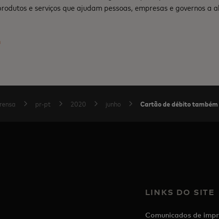
produtos e serviços que ajudam pessoas, empresas e governos a a
m
Cartão de débito também p
rensa
pr-pt
2020
junho
LINKS DO SITE
Comunicados de impr