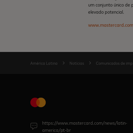
um conjunto único de 
elevado potencial.
www.mastercard.co
América Latina
Notícias
Comunicados de imp
https://www.mastercard.com/news/latin-
america/pt-br