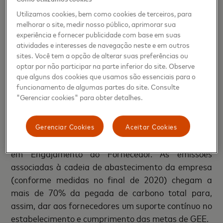
ampliado de painéis solares em
data centers
, que
Utilizamos cookies, bem como cookies de terceiros, para
melhorar o site, medir nosso público, aprimorar sua
respondem por mais de 50% do uso de energia em
experiência e fornecer publicidade com base em suas
toda a empresa. Hoje, todas as instalações da
atividades e interesses de navegação neste e em outros
Mastercard nos EUA estão equipadas com painéis
sites. Você tem a opção de alterar suas preferências ou
solares e todos as propriedades da empresa em
optar por não participar na parte inferior do site. Observe
que alguns dos cookies que usamos são essenciais para o
todo o mundo são certificados pelo LEED.
funcionamento de algumas partes do site. Consulte
"Gerenciar cookies" para obter detalhes.
A abordagem inovadora e colaborativa para auxiliar
a sustentabilidade dos seus fornecedores tornou a
Gerenciar Cookies
Aceitar Cookies
Mastercard líder nesse campo, tendo,
recentemente, obtido uma classificação “A” do CDP
em Engajamento do Fornecedor. As emissões
associadas à cadeia de abastecimento da empresa
(conforme medidas no final de 2020) chegam a
mais de 70% da pegada de carbono total para,
assim, dar aos fornecedores um suporte contínuo no
estabelecimento e cumprimento das metas de GEE.