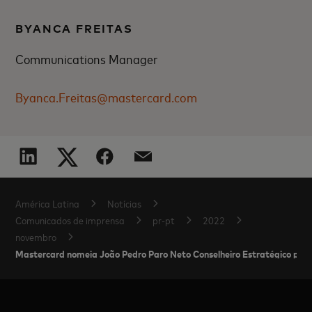
BYANCA FREITAS
Communications Manager
Byanca.Freitas@mastercard.com
América Latina
Notícias
Comunicados de imprensa
pr-pt
2022
novembro
Mastercard nomeia João Pedro Paro Neto Conselheiro Estratégico para 