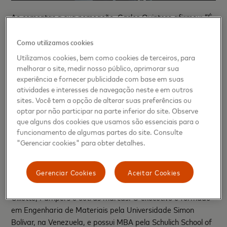
Ao comentar a sua nomeação, Carlos Quintero afirmou: “É
um privilégio trabalhar com uma marca tão reconhecida e
prestigiada em nível mundial, com o propósito claro de ligar
Como utilizamos cookies
todos a possibilidades inestimáveis. A indústria de
Utilizamos cookies, bem como cookies de terceiros, para
pagamentos é incrivelmente dinâmica, e estou
melhorar o site, medir nosso público, aprimorar sua
entusiasmado em poder contribuir para a evolução da
experiência e fornecer publicidade com base em suas
marca neste cenário.”
atividades e interesses de navegação neste e em outros
sites. Você tem a opção de alterar suas preferências ou
optar por não participar na parte inferior do site. Observe
Carlos ingressa na Mastercard vindo da gigante de bens
que alguns dos cookies que usamos são essenciais para o
de consumo Procter & Gamble (P&G), onde ocupou vários
funcionamento de algumas partes do site. Consulte
cargos de liderança ao longo de seus mais de 17 anos na
"Gerenciar cookies" para obter detalhes.
empresa. Recentemente, liderou o negócio de Oral Care na
América do Norte, gerenciando marketing, comunicação,
inovação, comércio eletrônico e mídia. Ao longo de sua
Gerenciar Cookies
Aceitar Cookies
gestão na P&G, também liderou equipes de negócios da
Gillette, Pampers e outras marcas. O executivo é formado
em Engenharia de Materiais pela Universidade Simon
Bolívar, na Venezuela, e possui MBA pela Schulich School of