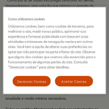
desenvolvemos uma solução que otimiza a jornada do
consumidor ao fornecer detalhes sobre os benefícios de
cada cartão Mastercard em um único ambiente. Por meio
Como utilizamos cookies
da nossa plataforma, é possível escolher a opção mais
Utilizamos cookies, bem como cookies de terceiros, para
adequada ao perfil e interesses de forma rápida e
melhorar o site, medir nosso público, aprimorar sua
acessível, além de obter mais conveniência ao se conectar
experiência e fornecer publicidade com base em suas
diretamente aos emissores parceiros para solicitar o
atividades e interesses de navegação neste e em outros
cartão desejado", afirma Rodrigo Villela, Vice-Presidente
sites. Você tem a opção de alterar suas preferências ou
optar por não participar na parte inferior do site. Observe
de Data & Services da Mastercard.
que alguns dos cookies que usamos são essenciais para o
funcionamento de algumas partes do site. Consulte
As informações sobre as diferentes vantagens e cartões
"Gerenciar cookies" para obter detalhes.
estão disponíveis na plataforma “Escolha seu Cartão” e
são apresentadas por categorias, incluindo: Milhas e
Viagens, Sem Anuidade, Compras e Cashback. Nas
Gerenciar Cookies
Aceitar Cookies
descrições há mais orientações sobre descontos e
pontuações em programas de milhagem, assim como
anuidade e renda mínima necessária.
Todos os cartões Mastercard podem ser cadastrados no