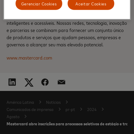
economia sustentável onde todos possam prosperar.
Gerenciar Cookies
Aceitar Cookies
Oferecemos uma variedade de opções de pagamentos
digitais, tornando as transações seguras, simples,
inteligentes e acessíveis. Nossas redes, tecnologia, inovação
e parcerias se combinam para fornecer um conjunto único
de produtos e serviços que ajudam pessoas, empresas e
governos a alcançar seu mais elevado potencial.
www.mastercard.com
América Latina
Notícias
Comunicados de imprensa
pr-pt
2024
Agosto
Mastercard abre inscrições para processos seletivos de estágio e traine