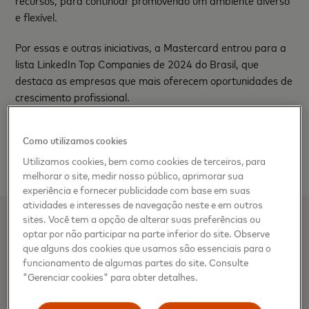
recursos, para continuar promovendo um ambiente diverso
e flexível.
Por essas e outras iniciativas, a Mastercard entrou para a
lista LinkedIn Top Companies de 2024 do Brasil, que
destaca as empresas que mais oferecem oportunidades de
crescimento profissional.
A inscrição para as oportunidades em consultoria
Como utilizamos cookies
estratégica pode ser feita através do
LINK
e para as
outras áreas no
LINK
.
Utilizamos cookies, bem como cookies de terceiros, para
melhorar o site, medir nosso público, aprimorar sua
experiência e fornecer publicidade com base em suas
atividades e interesses de navegação neste e em outros
sites. Você tem a opção de alterar suas preferências ou
Sobre a Mastercard
optar por não participar na parte inferior do site. Observe
que alguns dos cookies que usamos são essenciais para o
A Mastercard impulsiona economias e empodera pessoas
funcionamento de algumas partes do site. Consulte
"Gerenciar cookies" para obter detalhes.
em mais de 200 países e territórios em todo o mundo.
Junto com nossos clientes, estamos construindo uma