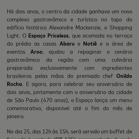
Há dois anos, o centro da cidade ganhava um novo
complexo gastronômico e turístico no topo do
edifício histórico Alexandre Mackenzie, o Shopping
Light. O
Espaço Priceless
, que acomoda no terraço
do prédio as casas
Abaru
e
Notiê
e a área de
eventos
Aroo
, ajudou a repaginar o cenário
gastronômico da região com uma culinária
preparada exclusivamente com ingredientes
brasileiros pelas mãos do premiado chef
Onildo
Rocha
. E agora, para celebrar seu aniversário de
dois anos, juntamente com o aniversário da cidade
de São Paulo (470 anos), o Espaço lança um menu
comemorativo, disponível até o fim do mês de
janeiro.
No dia 25, das 12h às 15h, será servido um buffet de
feijoada à vontade (R$ 135) acompanhada de roda