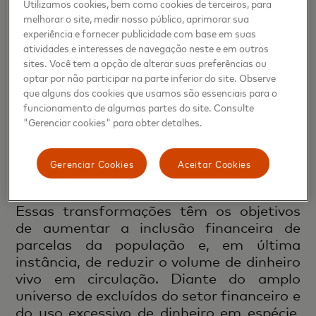
Utilizamos cookies, bem como cookies de terceiros, para
administração das diferentes redes de
melhorar o site, medir nosso público, aprimorar sua
múltiplos participantes; e na solução de
experiência e fornecer publicidade com base em suas
conflitos e monetização de informações
atividades e interesses de navegação neste e em outros
sobre transferências de dinheiro e
sites. Você tem a opção de alterar suas preferências ou
optar por não participar na parte inferior do site. Observe
pagamentos.
que alguns dos cookies que usamos são essenciais para o
funcionamento de algumas partes do site. Consulte
A Mastercard também trabalha com seus
"Gerenciar cookies" para obter detalhes.
parceiros para implantar, no Brasil, uma
nova modalidade imediata de
Gerenciar Cookies
Aceitar Cookies
pagamentos via cartão.
Essas transformações têm os objetivos
de aumentar a inclusão financeira de
parcelas da população e, em última
instância, de reduzir o volume de dinheiro
vivo em circulação. Diante do amplo
universo de excluídos do setor financeiro e
do uso excessivo de dinheiro em espécie,