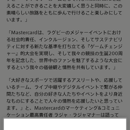
えることができることを大変嬉しく思うと同時に、この
素晴らしい旅路をともに歩んで行けること楽しみにして
います。」
「Mastercardは、ラグビーのメジャーイベントにおけ
る社会的責任、インクルージョン、そしてサステナビリ
ティに対する新たな基準を打ち立てる『ゲームチェンジ
ャー』的大会を実現し、そして我々の競技の生誕200周
年を記念した、世界中のファンを魅了するような大会に
するという我々の価値観と情熱を共有しています。」
「大好きなスポーツで活躍するアスリートや、応援して
いるチーム、ライブ中継やデジタルイベントで繋がる仲
間たちなど、自分の好きな人たちやイベントをより身近
なものにすることで人々の情熱を応援したいと思ってい
ます。」と、Mastercardのマーケティング&コミュニ
ケーション最高責任者 ラジャ・ラジャマナーは語って
います。「Mastercardが再びラグビーワールドカップ
とのパートナーシップ契約を更新し、世界中のプレーヤ