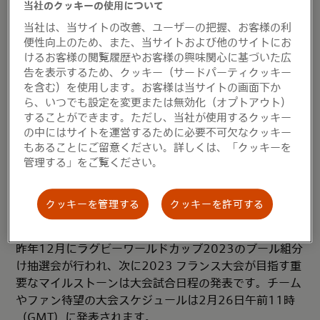
当社のクッキーの使用について
ー、ファン、そしてスポーツコミュニティの皆様の記憶
当社は、当サイトの改善、ユーザーの把握、お客様の利
に残るような瞬間の創出に貢献してまいります。」
便性向上のため、また、当サイトおよび他のサイトにお
けるお客様の閲覧履歴やお客様の興味関心に基づいた広
ラグビーワールドカップ 2023 フランス大会のCEO ク
告を表示するため、クッキー（サードパーティクッキー
ロード・アチェ氏も次のように述べています。「私たち
を含む）を使用します。お客様は当サイトの画面下か
はMastercardを2023 フランス大会のファミリーに迎
ら、いつでも設定を変更または無効化（オプトアウト）
えられることをとても嬉しく思います。ラグビーワール
することができます。ただし、当社が使用するクッキー
ドカップ2023 フランス大会のパートナーの皆様と同
の中にはサイトを運営するために必要不可欠なクッキー
もあることにご留意ください。詳しくは、「クッキーを
様、Mastercardは豊富な専門的な知見やノウハウを持
管理する」をご覧ください。
ってこの大会を成功に導いてくれます。そういった意味
でもMastercardとのコラボレーションに期待していま
す。」
クッキーを管理する
クッキーを許可する
次のステップ：フランス2023大会日程＆チケット販売
昨年12月にラグビーワールドカップ2023のプール組分
け抽選会が行われ、次に2023 フランス大会が目指す重
要なマイルストーンは大会試合日程の発表です。チーム
やファン待望の大会スケジュールは2月26日午前11時
（GMT）に発表されます。