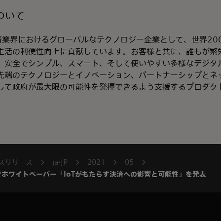
ついて
は、決済業界におけるグローバルなテクノロジー企業として、世界2
生活の利便性向上に貢献しています。お客様と共に、誰もが繁
、安全でシンプル、スマート、そして使いやすい多様なデジタ
先端のテクノロジーとイノベーション、パートナーシップとネ
して政府が最大限の可能性を発揮できるよう支援するプロダク
スリリース
ja-JP
2021
05
cardと共同でホワイトペーパー「IoTがもたらす決済への影響と可能性」を発表