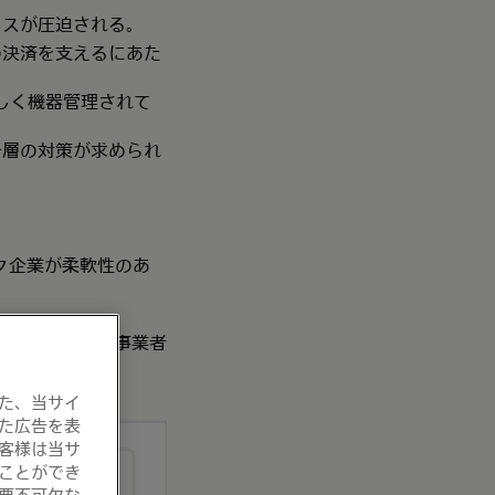
ネスが圧迫される。
の決済を支えるにあた
しく機器管理されて
。
一層の対策が求められ
ンテック企業が柔軟性のあ
で、加盟店やカード事業者
事が可能となる。
ームの概念図］
た、当サイ
た広告を表
客様は当サ
ことができ
要不可欠な