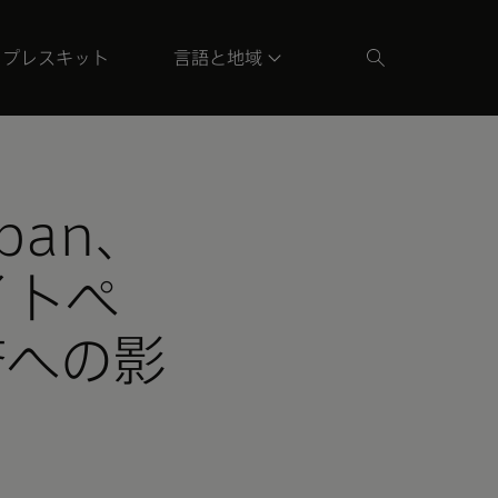
プレスキット
言語と地域
apan、
イトペ
済への影