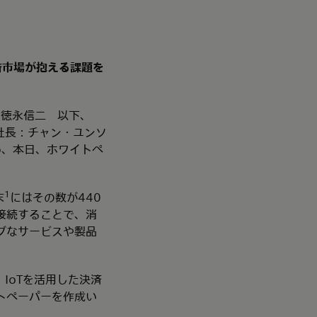
済市場が抱える課題を
EO：徳永信二 以下、
地区社長：チャン・ユンソ
い、本日、ホワイトペ
1
末
にはその数が440
接続することで、消
ブなサービスや製品
は、IoTを活用した決済
トペーパーを作成い