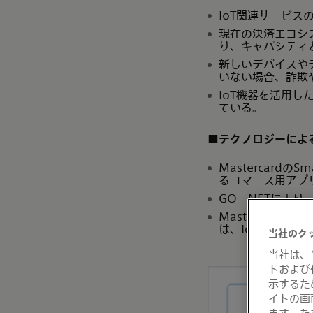
IoT関連サービ
現在の決済エコシ
り、キャパシティ
新しいデバイスや
いない場合、詐欺
IoT機器を活用
ている。
■テクノロジーによ
Mastercardの
るコマース用アプ
GO‐NETによ
Mastercar
は、IoT時代を
当社のク
［Maste
当社は、
トおよび
示するた
イトの画
ます。た