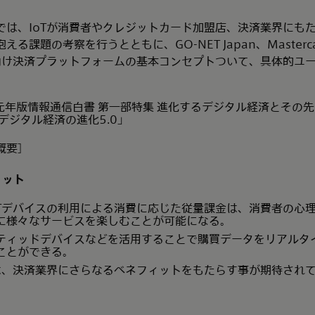
では、IoTが消費者やクレジットカード加盟店、決済業界にも
る課題の考察を行うとともに、GO-NET Japan、Master
T向け決済プラットフォームの基本コンセプトついて、具体的ユ
年版情報通信白書 第一部特集 進化するデジタル経済とその先にあるS
デジタル経済の進化5.0」
概要］
リット
oTデバイスの利用による消費に応じた従量課金は、消費者の心
に様々なサービスを楽しむことが可能になる。
ティッドデバイスなどを活用することで購買データをリアルタ
ことができる。
合は、決済業界にさらなるベネフィットをもたらす事が期待され