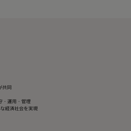
iが共同
守・運用・管理
ートな経済社会を実現