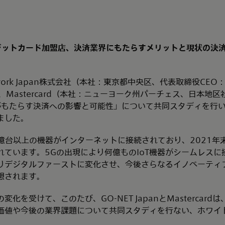
レジットカード加盟店、決済業界にもたらすメリットと現状の決
 Network Japan株式会社（本社：東京都中央区、代表取締役C
n）は、Mastercard（本社：ニューヨーク州パーチェス、日本
Tがもたらす決済への影響と可能性」について共同スタディを行
ました。
0億台以上の機器がインターネットに接続されており、2021年
れています。5Gの出現により何億ものIoT機器がシームレスに
りデジタルファーストに変化させ、今後さらなるイノベーティ
想されます。
化を受けて、このたび、GO-NET JapanとMastercard
価値や今後の業界課題について共同スタディを行ない、ホワイ