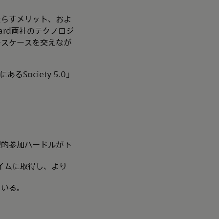
たらすメリット、およ
card両社のテクノロジ
ースケースを交えなが
ociety 5.0」
理的参加ハードルが下
イムに取得し、より
ている。