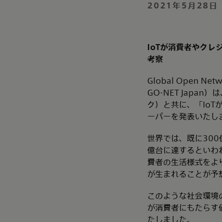
2021年5月28日
IoTが消費者やク
考察
Global Open
GO-NET Japa
ク）と共に、「Io
ーパーを発表いたし
世界では、既に30
億台に達するといわ
費者の生活様式をよ
が生まれることが予
このような社会環境の変
が消費者にもたらす
たしました。