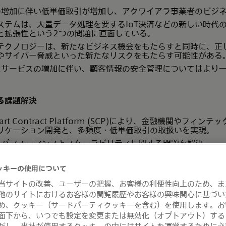
スの増加に伴い低単価取引が増加し、アクワイアラ事業者のビジ
ステムは、大量データ処理を要するIoT決済などの新しい時代
と拡張性という2つの問題に直面している。
テクノロジーは、新たなビジネス機会をもたらすと同時に、正
やサイバー脅威といった新たなリスクをもたらす可能性がある
したサービスの増加に伴い、顧客情報の安全管理についてはより
る課題解決
Smart Contract Platform (SCP)により、金融機関やフィ
リケーション開発と、多頻度・低単価取引の取扱いを実現。
り、パフォーマンスとスケーラビリティに関する問題を解決
d SCPとGO-NETのセキュアで効果的な機能を組み合わせること
促進するマイクロペイメントのような支払方法を開発、提供する
ッキーの使用について
rcard SCPとGO-NETを利用したIoT向け決済プラットフォ
当サイトの改善、ユーザーの把握、お客様の利便性向上のため、ま
他のサイトにおけるお客様の閲覧履歴やお客様の興味関心に基づい
め、クッキー（サードパーティクッキーを含む）を使用します。お
面下から、いつでも設定を変更または無効化（オプトアウト）する
だし、当社が使用するクッキーの中にはサイトを運営するために必