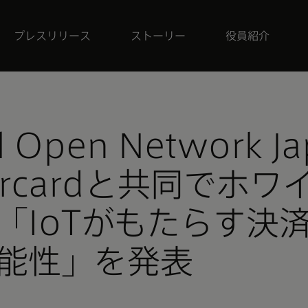
プレスリリース
ストーリー
役員紹介
l Open Network J
ercardと共同でホワ
「IoTがもたらす決
能性」を発表