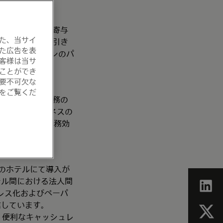
リューションが寄与
た、当サイ
術力をいかし、引き
た広告を表
のホテルチェーンのパ
客様は当サ
ことができ
要不可欠な
をご覧くだ
、請求・精算業務の
ットカードビジネスの
ョンを推進、業務効
のホテルにて導入が
テル間における法人間
レス化およびペーパ
信しています。
全・便利なキャッシュレ