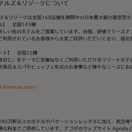
ホテルズ＆リゾーツについて
ルズ＆リゾーツは全国168店舗を展開中の日本最大級の直営型
ル】 全国143棟
新しい形のホテルをご提案しています。出張、研修でリーズナ
ご利用されているお客様から大変ご好評いただいており、宿泊
。
ート】 全国25棟
身近に」をテーマに気兼ねなくご利用いただけるリゾートホテ
天風呂＆スパやビュッフェ形式のお食事など様々なニーズにお
l-livemax.com/
390万軒以上のホテルやバケーションレンタルに加え、航空券
な料金でご提供しています。アゴダのウェブサイト Agoda.c