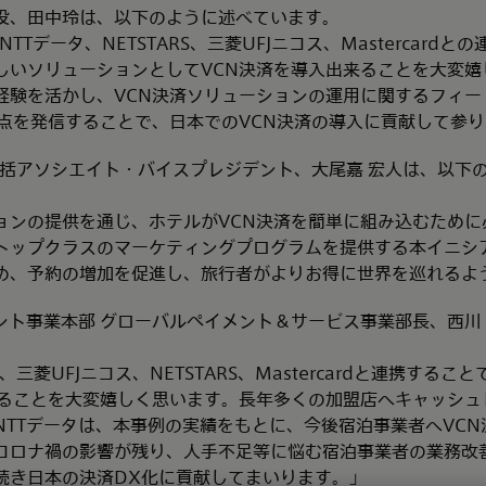
役、田中玲は、以下のように述べています。
NTTデータ、NETSTARS、三菱UFJニコス、Mastercard
しいソリューションとしてVCN決済を導入出来ることを大変嬉
経験を活かし、VCN決済ソリューションの運用に関するフィー
利点を発信することで、日本でのVCN決済の導入に貢献して参
ア統括アソシエイト・バイスプレジデント、大尾嘉 宏人は、以下
ョンの提供を通じ、ホテルがVCN決済を簡単に組み込むために
トップクラスのマーケティングプログラムを提供する本イニシ
め、予約の増加を促進し、旅行者がよりお得に世界を巡れるよ
メント事業本部 グローバルペイメント＆サービス事業部長、西川
、三菱UFJニコス、NETSTARS、Mastercardと連携する
きることを大変嬉しく思います。長年多くの加盟店へキャッシュ
NTTデータは、本事例の実績をもとに、今後宿泊事業者へVC
コロナ禍の影響が残り、人手不足等に悩む宿泊事業者の業務改
続き日本の決済DX化に貢献してまいります。」