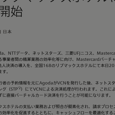
開始
| 日本
a、NTTデータ、ネットスターズ、三菱UFJニコス、Masterc
事業者間の精算業務の効率化等に向け、Mastercardバー
法人決済の導入を、全国168のリブマックスホテルにて本日20
ます。
行者の予約情報を元にAgodaがVCNを発行した後、ネットス
*2
グ（STP
）にてVCNによる決済処理が行われます。これに
ずに直接バーチャルカード決済を行うことが可能になります。
クスホテルの支払い業務および照合が簡素化され、請求プロセ
の効率化を促進するとともに、キャッシュフローを最適化する