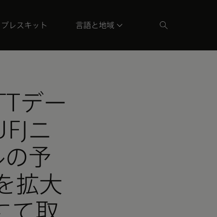
プレスキット
言語と地域
TTデー
FJニ
ルの予
を拡大
にて取