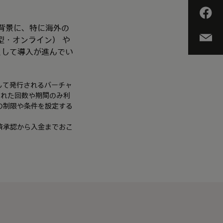
を背景に、特に海外の
・オンライン） や
として導入が進んでい
として発行されるバーチャ
られた回数や期間のみ利
の制限や条件を設定する
決済承認から入金までおこ