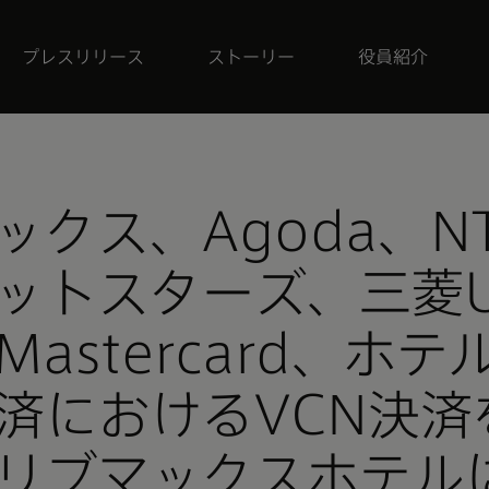
プレスリリース
ストーリー
役員紹介
ックス、Agoda、N
ットスターズ、三菱U
astercard、ホテ
済におけるVCN決済
のリブマックスホテル