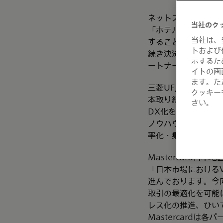
ネットスターズの代
当社のク
「ホテルの支払い・
当社は、
することができ、う
トおよび
続き決済業務のDX
示するた
ートナーと協業して
イトの画
ます。た
三菱UFJニコスの代
クッキー
本取り組みは当社初
さい。
DX化を進める大き
ノウハウや豊富な加
率化・集客増加をサ
Mastercard
「日本市場における
進んでおります。今
取引の最適化を可能
レス化の推進、ひい
Mastercard