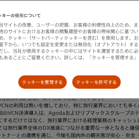
表取締役社長CEOの李 剛は、以下のように述べています。
ッキーの使用について
請求の効率化に、当社の提供するマルチキャッシュレス決済ソ
当サイトの改善、ユーザーの把握、お客様の利便性向上のため、ま
れしく思っています。当社のこれまでの経験と、強みである技
他のサイトにおけるお客様の閲覧履歴やお客様の興味関心に基づい
化を推進してまいります。今後もVCN決済の推進に向け、多く
め、クッキー（サードパーティクッキーを含む）を使用します。お
参ります。」
面下から、いつでも設定を変更または無効化（オプトアウト）する
だし、当社が使用するクッキーの中にはサイトを運営するために必
表取締役社長 角田 典彦は、以下のように述べています。
もあることにご留意ください。詳しくは、「クッキーを管理する」
であり、ホテルの法人客取引におけるキャッシュレス化に加え
な一歩になると考えております。弊社の永年培ってきたクレジ
盟店網を活かし、国内のホテル様に対してVCN決済ソリューシ
クッキーを管理する
クッキーを許可する
ポートしてまいります。
日本地区社長の内山 憲は、以下のように述べています。
VCNの利用は勢いを増しており、特に旅行業界においても多く
回のVCN決済導入は、Agodaおよびリブマックスグループホ
にするだけではなく、旅行業界における経理業務のキャッシュ
ては旅行業界全体のDX推進につながる重要な一歩となると確
は各パートナーとの連携を通じ、今後も国内外の観光客が安心・安