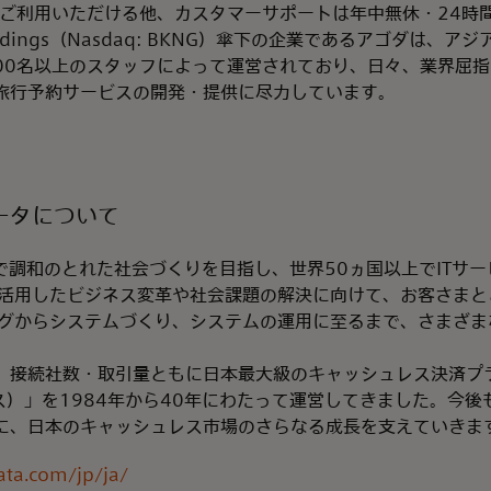
でご利用いただける他、カスタマーサポートは年中無休・24時
Holdings（Nasdaq: BKNG）傘下の企業であるアゴダは、
,700名以上のスタッフによって運営されており、日々、業界屈
旅行予約サービスの開発・提供に尽力しています。
ータについて
で調和のとれた社会づくりを目指し、世界50ヵ国以上でITサ
を活用したビジネス変革や社会課題の解決に向けて、お客さまと
ングからシステムづくり、システムの運用に至るまで、さまざま
、接続社数・取引量ともに日本最大級のキャッシュレス決済プ
ィス）」を1984年から40年にわたって運営してきました。今
に、日本のキャッシュレス市場のさらなる成長を支えていきま
ata.com/jp/ja/