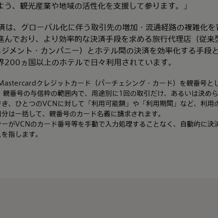
よう、観光産業や地域の活性化を支援して参ります。」
 VCN決済は、グローバル化に伴う取引先の増加・流通経路の複雑化
進んでおり、より効率的な決済手段を求める旅行代理店（従来型
マネジメント・カンパニー）とホテル間の決済を効率化する手段
界200ヵ国以上のホテルで日々利用されています。
けMastercardクレジットカード（パーチェシング・カード）を親番号
、親番号の与信枠の範囲内で、用途別に1回の取引だけ、あるいは決め
でき、ひとつのVCNに対して「利用可能額」や「利用期間」など、利用
用分は一括して、親番号のカード名義に請求されます。
ライヤーがVCNのカード番号等を手動で入力処理することなく、自動的に
スを指します。