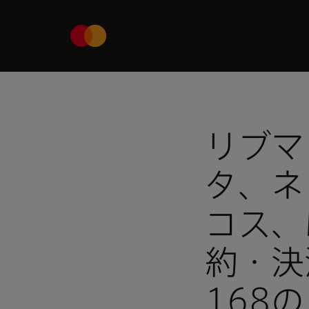
リブマ
タ、ネ
コス、M
約・決
168